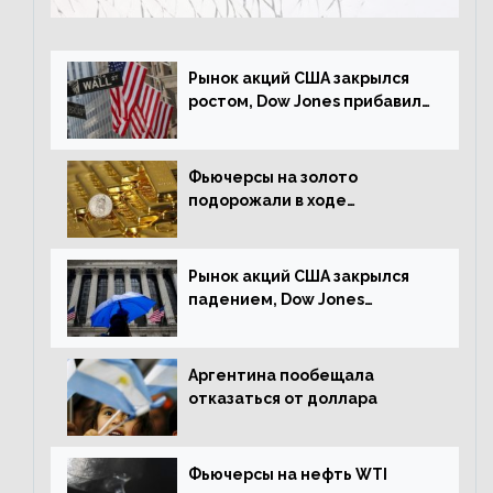
Рынок акций США закрылся
ростом, Dow Jones прибавил
0,23%
Фьючерсы на золото
подорожали в ходе
американских торгов
Рынок акций США закрылся
падением, Dow Jones
снизился на 1,63%
Аргентина пообещала
отказаться от доллара
Фьючерсы на нефть WTI