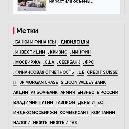
нарастили объёмы
изготовления
электрооборудования на
44% за год
Метки
, БАНКИ И ФИНАНСЫ
, ДИВИДЕНДЫ
, ИНВЕСТИЦИИ
, КРИЗИС
, МИНФИН
, МОСБИРЖА
, США
, СБЕРБАНК
, ФРС
, ФИНАНСОВАЯ ОТЧЕТНОСТЬ
, ЦБ
CREDIT SUISSE
IT
JP MORGAN CHASE
SILICON VALLEY BANK
АКЦИИ
АЛЬФА-БАНК
АРМИЯ
БИЗНЕС
В РОССИИ
ВЛАДИМИР ПУТИН
ГАЗПРОМ
ДЕНЬГИ
ЕС
ИНДЕКС МОСБИРЖИ
КОММЕРСАНТ
КОМПАНИИ
НАЛОГИ
НЕФТЬ
НЕФТЬ И ГАЗ