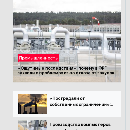
Промышленность
«Ощутимые последствия»: почему в ФРГ
заявили о проблемах из-за отказа от закупок
российского газа
«Пострадали от
собственных ограничений»:
с чем связано ухудшение
ситуации в европейской
промышленности
Производство компьютеров