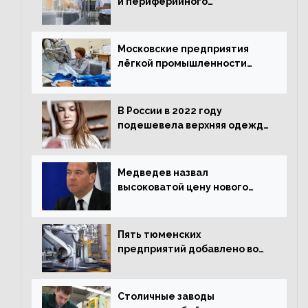
и периферийного
оборудования в Подмосковье
выросло в 5,7 раза
Московские предприятия
лёгкой промышленности
нарастили объёмы выпуска
одежды в январе
В России в 2022 году
подешевела верхняя одежда
и подорожал домашний
текстиль
Медведев назвал
высоковатой цену нового
«Москвича»
Пять тюменских
предприятий добавлено во
всероссийский проект по
развитию промышленного
туризма
Столичные заводы