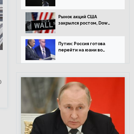
американской сессии
Рынок акций США
закрылся ростом, Dow
Jones прибавил 0,98%
Путин: Россия готова
перейти на юани во
внешней торговле
)