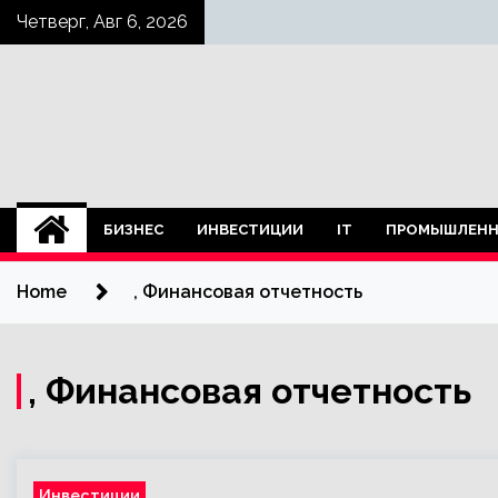
Skip
Четверг, Авг 6, 2026
to
content
БИЗНЕС
ИНВЕСТИЦИИ
IT
ПРОМЫШЛЕНН
Home
, Финансовая отчетность
, Финансовая отчетность
Инвестиции