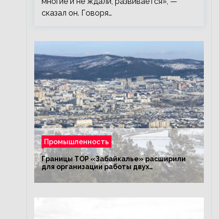
многие и не ждали, развивается», —
сказал он. Говоря…
Промышленность
Границы ТОР «Забайкалье» расширили
для организации работы двух
промышленных предприятий