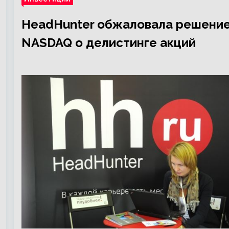
HeadHunter обжаловала решени
NASDAQ о делистинге акций