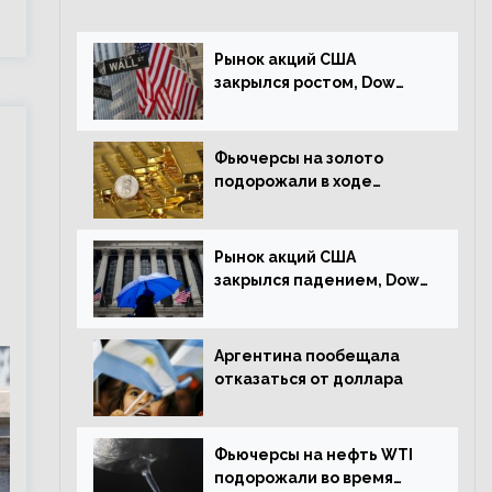
Рынок акций США
закрылся ростом, Dow
Jones прибавил 0,23%
Фьючерсы на золото
подорожали в ходе
американских торгов
Рынок акций США
закрылся падением, Dow
Jones снизился на 1,63%
Аргентина пообещала
отказаться от доллара
Фьючерсы на нефть WTI
подорожали во время