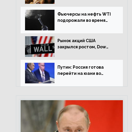
Фьючерсы на нефть WTI
подорожали во время
американской сессии
Рынок акций США
закрылся ростом, Dow
Jones прибавил 0,98%
Путин: Россия готова
перейти на юани во
внешней торговле