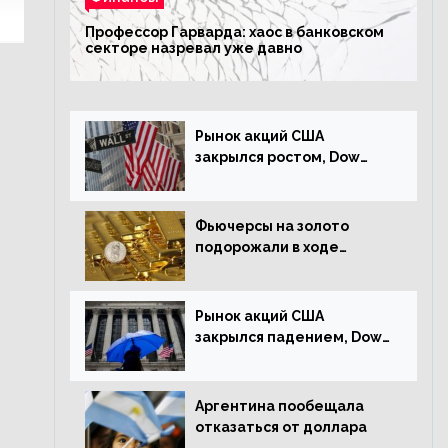
Профессор Гарварда: хаос в банковском
секторе назревал уже давно
Рынок акций США
закрылся ростом, Dow
Jones прибавил 0,23%
Фьючерсы на золото
подорожали в ходе
американских торгов
Рынок акций США
закрылся падением, Dow
Jones снизился на 1,63%
Аргентина пообещала
отказаться от доллара