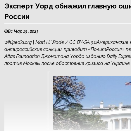
Эксперт Уорд обнажил главную оши
России
Вс Мар 19 , 2023
wikipedia.org | Matt H. Wade / CC BY-SA 3.0Американск
антироссийские санкции, приводит «ПолитРоссия» п
Atlas Foundation Джонатана Уорда изданию Daily Exp
против Москвы после обострения кризиса на Украине 