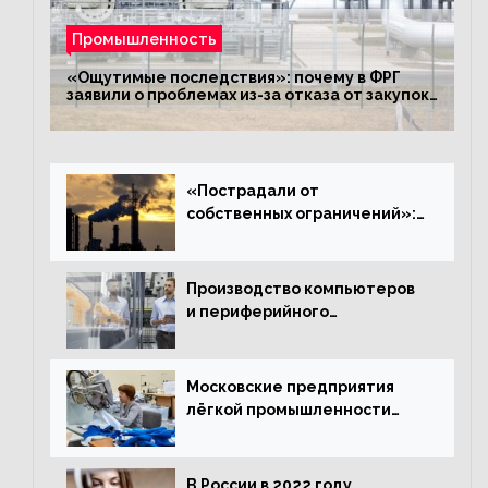
Промышленность
«Ощутимые последствия»: почему в ФРГ
заявили о проблемах из-за отказа от закупок
российского газа
«Пострадали от
собственных ограничений»:
с чем связано ухудшение
ситуации в европейской
промышленности
Производство компьютеров
и периферийного
оборудования в Подмосковье
выросло в 5,7 раза
Московские предприятия
лёгкой промышленности
нарастили объёмы выпуска
одежды в январе
В России в 2022 году