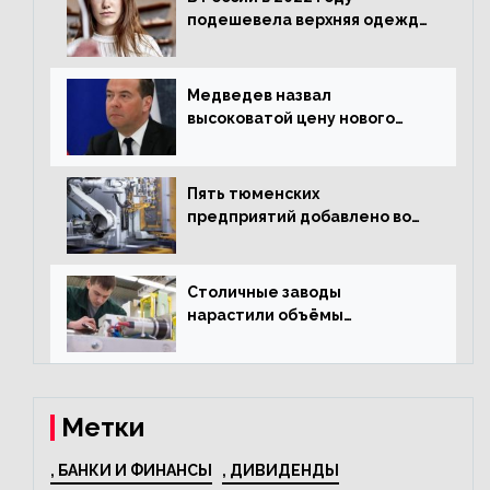
подешевела верхняя одежда
и подорожал домашний
текстиль
Медведев назвал
высоковатой цену нового
«Москвича»
Пять тюменских
предприятий добавлено во
всероссийский проект по
развитию промышленного
туризма
Столичные заводы
нарастили объёмы
изготовления
электрооборудования на
44% за год
Метки
, БАНКИ И ФИНАНСЫ
, ДИВИДЕНДЫ