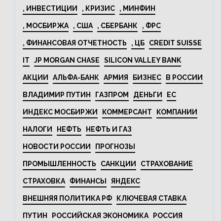
, ИНВЕСТИЦИИ
, КРИЗИС
, МИНФИН
, МОСБИРЖА
, США
, СБЕРБАНК
, ФРС
, ФИНАНСОВАЯ ОТЧЕТНОСТЬ
, ЦБ
CREDIT SUISSE
IT
JP MORGAN CHASE
SILICON VALLEY BANK
АКЦИИ
АЛЬФА-БАНК
АРМИЯ
БИЗНЕС
В РОССИИ
ВЛАДИМИР ПУТИН
ГАЗПРОМ
ДЕНЬГИ
ЕС
ИНДЕКС МОСБИРЖИ
КОММЕРСАНТ
КОМПАНИИ
НАЛОГИ
НЕФТЬ
НЕФТЬ И ГАЗ
НОВОСТИ РОССИИ
ПРОГНОЗЫ
ПРОМЫШЛЕННОСТЬ
САНКЦИИ
СТРАХОВАНИЕ
СТРАХОВКА
ФИНАНСЫ
ЯНДЕКС
ВНЕШНЯЯ ПОЛИТИКА РФ
КЛЮЧЕВАЯ СТАВКА
ПУТИН
РОССИЙСКАЯ ЭКОНОМИКА
РОССИЯ