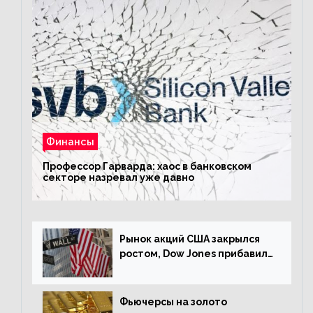
Финансы
Профессор Гарварда: хаос в банковском
секторе назревал уже давно
Рынок акций США закрылся
ростом, Dow Jones прибавил
0,23%
Фьючерсы на золото