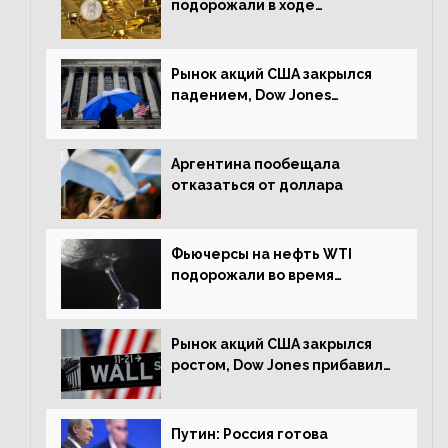
подорожали в ходе
американских торгов
Рынок акций США закрылся
падением, Dow Jones
снизился на 1,63%
Аргентина пообещала
отказаться от доллара
Фьючерсы на нефть WTI
подорожали во время
американской сессии
Рынок акций США закрылся
ростом, Dow Jones прибавил
0,98%
Путин: Россия готова