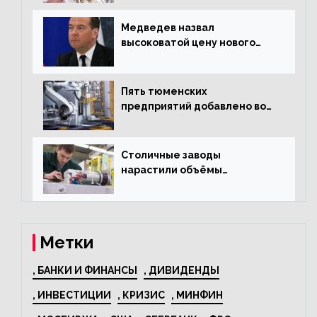
текстиль
Медведев назвал
высоковатой цену нового
«Москвича»
Пять тюменских
предприятий добавлено во
всероссийский проект по
развитию промышленного
туризма
Столичные заводы
нарастили объёмы
изготовления
электрооборудования на
44% за год
Метки
, БАНКИ И ФИНАНСЫ
, ДИВИДЕНДЫ
, ИНВЕСТИЦИИ
, КРИЗИС
, МИНФИН