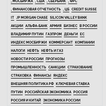
, МОСБИРЖА
, США
, СБЕРБАНК
, ФРС
, ФИНАНСОВАЯ ОТЧЕТНОСТЬ
, ЦБ
CREDIT SUISSE
IT
JP MORGAN CHASE
SILICON VALLEY BANK
АКЦИИ
АЛЬФА-БАНК
АРМИЯ
БИЗНЕС
В РОССИИ
ВЛАДИМИР ПУТИН
ГАЗПРОМ
ДЕНЬГИ
ЕС
ИНДЕКС МОСБИРЖИ
КОММЕРСАНТ
КОМПАНИИ
НАЛОГИ
НЕФТЬ
НЕФТЬ И ГАЗ
НОВОСТИ РОССИИ
ПРОГНОЗЫ
ПРОМЫШЛЕННОСТЬ
САНКЦИИ
СТРАХОВАНИЕ
СТРАХОВКА
ФИНАНСЫ
ЯНДЕКС
ВНЕШНЯЯ ПОЛИТИКА РФ
КЛЮЧЕВАЯ СТАВКА
ПУТИН
РОССИЙСКАЯ ЭКОНОМИКА
РОССИЯ
РОССИЯ И КИТАЙ
ЭКОНОМИКА РОССИИ