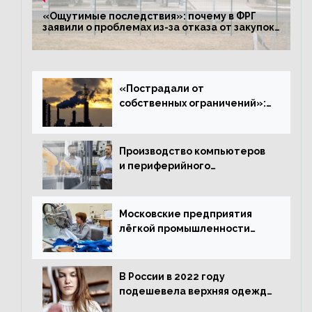
«Ощутимые последствия»: почему в ФРГ
заявили о проблемах из-за отказа от закупок
российского газа
«Пострадали от
собственных ограничений»:
с чем связано ухудшение
ситуации в европейской
промышленности
Производство компьютеров
и периферийного
оборудования в Подмосковье
выросло в 5,7 раза
Московские предприятия
лёгкой промышленности
нарастили объёмы выпуска
одежды в январе
В России в 2022 году
подешевела верхняя одежда
и подорожал домашний