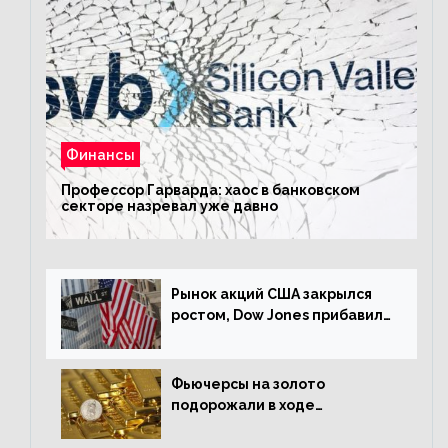
Финансы
Профессор Гарварда: хаос в банковском
секторе назревал уже давно
Рынок акций США закрылся
ростом, Dow Jones прибавил
0,23%
Фьючерсы на золото
подорожали в ходе
американских торгов