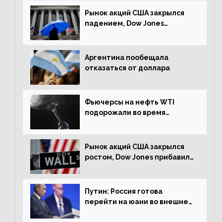
Рынок акций США закрылся
падением, Dow Jones
снизился на 1,63%
Аргентина пообещала
отказаться от доллара
Фьючерсы на нефть WTI
подорожали во время
американской сессии
Рынок акций США закрылся
ростом, Dow Jones прибавил
0,98%
Путин: Россия готова
перейти на юани во внешней
торговле