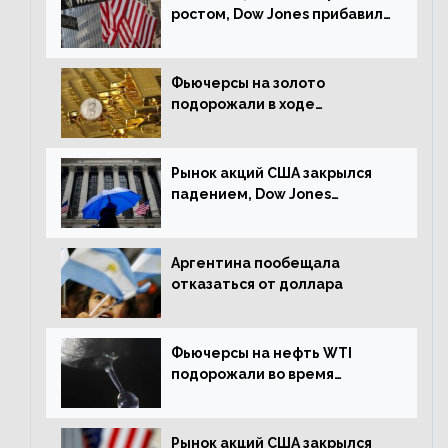
ростом, Dow Jones прибавил
0,23%
Фьючерсы на золото
подорожали в ходе
американских торгов
Рынок акций США закрылся
падением, Dow Jones
снизился на 1,63%
Аргентина пообещала
отказаться от доллара
Фьючерсы на нефть WTI
подорожали во время
американской сессии
Рынок акций США закрылся