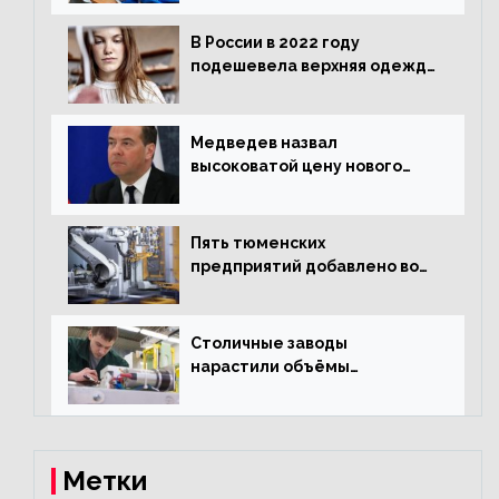
одежды в январе
В России в 2022 году
подешевела верхняя одежда
и подорожал домашний
текстиль
Медведев назвал
высоковатой цену нового
«Москвича»
Пять тюменских
предприятий добавлено во
всероссийский проект по
развитию промышленного
туризма
Столичные заводы
нарастили объёмы
изготовления
электрооборудования на
44% за год
Метки