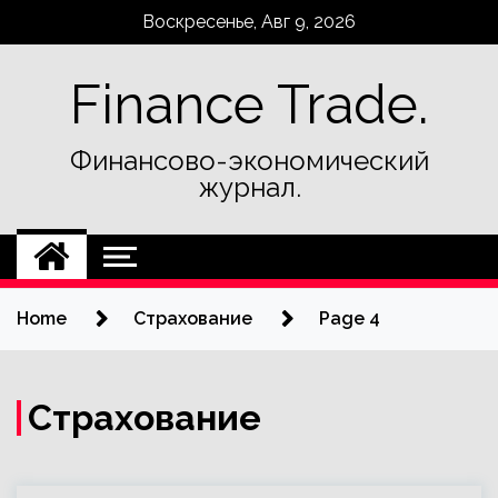
Skip
Воскресенье, Авг 9, 2026
to
content
Finance Trade.
Финансово-экономический
журнал.
Home
Страхование
Page 4
Страхование