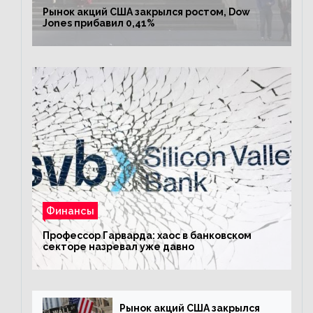
Рынок акций США закрылся ростом, Dow
Jones прибавил 0,41%
Финансы
Профессор Гарварда: хаос в банковском
секторе назревал уже давно
Рынок акций США закрылся