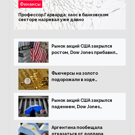
Финансы
Профессор Гарварда: хаос в банковском
секторе назревал уже давно
Рынок акций США закрылся
ростом, Dow Jones прибавил
0,23%
Фьючерсы на золото
подорожали в ходе
американских торгов
Рынок акций США закрылся
падением, Dow Jones
снизился на 1,63%
Аргентина пообещала
отказаться от доллара