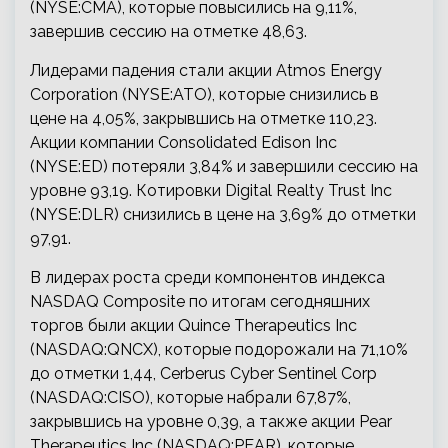
(NYSE:CMA), которые повысились на 9,11%,
завершив сессию на отметке 48,63.
Лидерами падения стали акции Atmos Energy
Corporation (NYSE:ATO), которые снизились в
цене на 4,05%, закрывшись на отметке 110,23.
Акции компании Consolidated Edison Inc
(NYSE:ED) потеряли 3,84% и завершили сессию на
уровне 93,19. Котировки Digital Realty Trust Inc
(NYSE:DLR) снизились в цене на 3,69% до отметки
97,91.
В лидерах роста среди компонентов индекса
NASDAQ Composite по итогам сегодняшних
торгов были акции Quince Therapeutics Inc
(NASDAQ:QNCX), которые подорожали на 71,10%
до отметки 1,44, Cerberus Cyber Sentinel Corp
(NASDAQ:CISO), которые набрали 67,87%,
закрывшись на уровне 0,39, а также акции Pear
Therapeutics Inc (NASDAQ:PEAR), которые