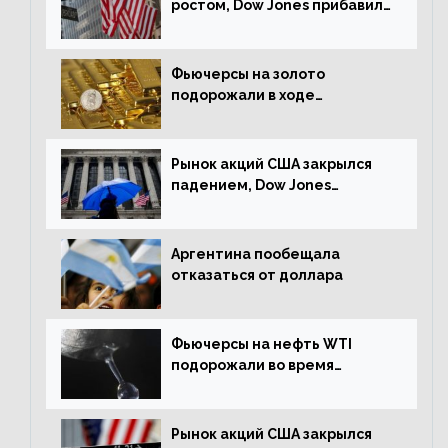
ростом, Dow Jones прибавил
0,23%
Фьючерсы на золото
подорожали в ходе
американских торгов
Рынок акций США закрылся
падением, Dow Jones
снизился на 1,63%
Аргентина пообещала
отказаться от доллара
Фьючерсы на нефть WTI
подорожали во время
американской сессии
Рынок акций США закрылся