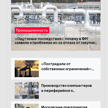
Промышленность
«Ощутимые последствия»: почему в ФРГ
заявили о проблемах из-за отказа от закупок
российского газа
«Пострадали от
собственных ограничений»:
с чем связано ухудшение
ситуации в европейской
промышленности
Производство компьютеров
и периферийного
оборудования в Подмосковье
выросло в 5,7 раза
Московские предприятия