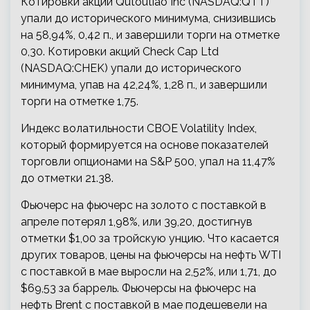
Котировки акций Qutoutiao Inc (NASDAQ:QTT)
упали до исторического минимума, снизившись
на 58,94%, 0,42 п., и завершили торги на отметке
0,30. Котировки акций Check Cap Ltd
(NASDAQ:CHEK) упали до исторического
минимума, упав на 42,24%, 1,28 п., и завершили
торги на отметке 1,75.
Индекс волатильности CBOE Volatility Index,
который формируется на основе показателей
торговли опционами на S&P 500, упал на 11,47%
до отметки 21.38.
Фьючерс на фьючерс на золото с поставкой в
апреле потерял 1,98%, или 39,20, достигнув
отметки $1,00 за тройскую унцию. Что касается
других товаров, цены на фьючерсы на нефть WTI
с поставкой в мае выросли на 2,52%, или 1,71, до
$69,53 за баррель. Фьючерсы на фьючерс на
нефть Brent с поставкой в мае подешевели на