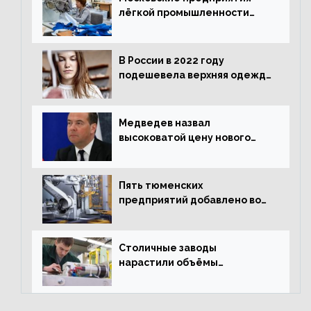
лёгкой промышленности
нарастили объёмы выпуска
одежды в январе
В России в 2022 году
подешевела верхняя одежда
и подорожал домашний
текстиль
Медведев назвал
высоковатой цену нового
«Москвича»
Пять тюменских
предприятий добавлено во
всероссийский проект по
развитию промышленного
туризма
Столичные заводы
нарастили объёмы
изготовления
электрооборудования на
44% за год