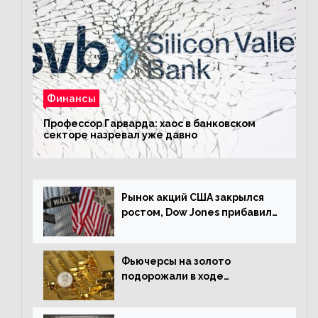
Финансы
Профессор Гарварда: хаос в банковском
секторе назревал уже давно
Рынок акций США закрылся
ростом, Dow Jones прибавил
0,23%
Фьючерсы на золото
подорожали в ходе
американских торгов