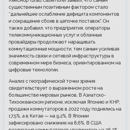
Кейсмор (Brad Casemore) заявил, что самым
существенным позитивным фактором стало
″дальнейшее ослабление дефицита компонентов
и сокращение сбоев в цепочке поставок". Он
также добавил, что предприятия, операторы
телекоммуникационных услуг и облачные
провайдеры продолжают наращивать
коммутационные мощности, тем самым усиливая
значимость связи и сетевой инфраструктуры в
современном мире бизнеса, ориентированном на
цифровые технологии.
Анализ с географической точки зрения
свидетельствует о выраженном росте на
большинстве мировых рынков. В Азиатско-
Тихоокеанском регионе, исключая Японию и КНР,
продажи коммутаторов в 2022 году поднялись на
17,5%, а в Китае — на 9,2%. В Японии
зафиксировано снижение на 8,6%. В США
реализация коммутаторов увеличилась на 26,2%,