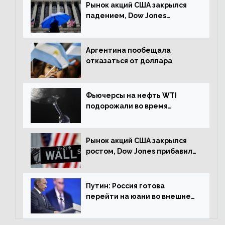
Рынок акций США закрылся
падением, Dow Jones
снизился на 1,63%
Аргентина пообещала
отказаться от доллара
Фьючерсы на нефть WTI
подорожали во время
американской сессии
Рынок акций США закрылся
ростом, Dow Jones прибавил
0,98%
Путин: Россия готова
перейти на юани во внешней
торговле