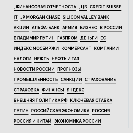
, ФИНАНСОВАЯ ОТЧЕТНОСТЬ
, ЦБ
CREDIT SUISSE
IT
JP MORGAN CHASE
SILICON VALLEY BANK
АКЦИИ
АЛЬФА-БАНК
АРМИЯ
БИЗНЕС
В РОССИИ
ВЛАДИМИР ПУТИН
ГАЗПРОМ
ДЕНЬГИ
ЕС
ИНДЕКС МОСБИРЖИ
КОММЕРСАНТ
КОМПАНИИ
НАЛОГИ
НЕФТЬ
НЕФТЬ И ГАЗ
НОВОСТИ РОССИИ
ПРОГНОЗЫ
ПРОМЫШЛЕННОСТЬ
САНКЦИИ
СТРАХОВАНИЕ
СТРАХОВКА
ФИНАНСЫ
ЯНДЕКС
ВНЕШНЯЯ ПОЛИТИКА РФ
КЛЮЧЕВАЯ СТАВКА
ПУТИН
РОССИЙСКАЯ ЭКОНОМИКА
РОССИЯ
РОССИЯ И КИТАЙ
ЭКОНОМИКА РОССИИ