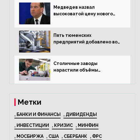
Медведев назвал
высоковатой цену нового
«Москвича»
Пять тюменских
предприятий добавлено во
всероссийский проект по
развитию промышленного
туризма
Столичные заводы
нарастили объёмы
изготовления
электрооборудования на
44% за год
Метки
, БАНКИ И ФИНАНСЫ
, ДИВИДЕНДЫ
, ИНВЕСТИЦИИ
, КРИЗИС
, МИНФИН
, МОСБИРЖА
, США
, СБЕРБАНК
, ФРС