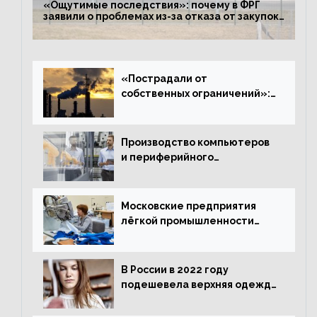
«Ощутимые последствия»: почему в ФРГ
заявили о проблемах из-за отказа от закупок
российского газа
«Пострадали от
собственных ограничений»:
с чем связано ухудшение
ситуации в европейской
промышленности
Производство компьютеров
и периферийного
оборудования в Подмосковье
выросло в 5,7 раза
Московские предприятия
лёгкой промышленности
нарастили объёмы выпуска
одежды в январе
В России в 2022 году
подешевела верхняя одежда
и подорожал домашний
текстиль