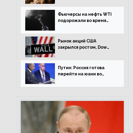
Фьючерсы на нефть WTI
подорожали во время
американской сессии
Рынок акций США
закрылся ростом, Dow
Jones прибавил 0,98%
Путин: Россия готова
перейти на юани во
внешней торговле