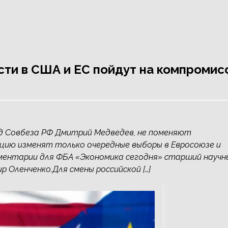
сти в США и ЕС пойдут на компромис
ед Совбеза РФ Дмитрий Медведев, не поменяют
ацию изменят только очередные выборы в Евросоюзе и
мментарии для ФБА «Экономика сегодня» старший научн
Оленченко.Для смены российской […]