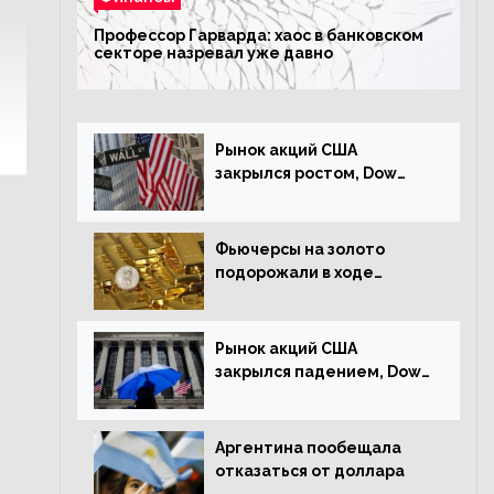
Профессор Гарварда: хаос в банковском
секторе назревал уже давно
Рынок акций США
закрылся ростом, Dow
Jones прибавил 0,23%
Фьючерсы на золото
подорожали в ходе
американских торгов
Рынок акций США
закрылся падением, Dow
Jones снизился на 1,63%
Аргентина пообещала
отказаться от доллара