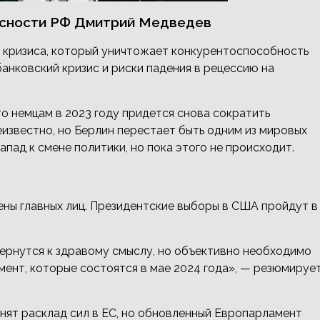
асности РФ Дмитрий Медведев
о кризиса, который уничтожает конкурентоспособность
анковский кризис и риски падения в рецессию на
то немцам в 2023 году придется снова сократить
еизвестно, но Берлин перестает быть одним из мировых
пад к смене политики, но пока этого не происходит.
ены главных лиц. Президентские выборы в США пройдут в
вернутся к здравому смыслу, но объективно необходимо
ент, которые состоятся в мае 2024 года», — резюмируе
нят расклад сил в ЕС, но обновленный Европарламент