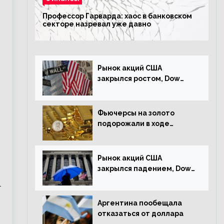
Профессор Гарварда: хаос в банковском
секторе назревал уже давно
Рынок акций США
закрылся ростом, Dow
Jones прибавил 0,23%
Фьючерсы на золото
подорожали в ходе
американских торгов
Рынок акций США
закрылся падением, Dow
Jones снизился на 1,63%
т
Аргентина пообещала
отказаться от доллара