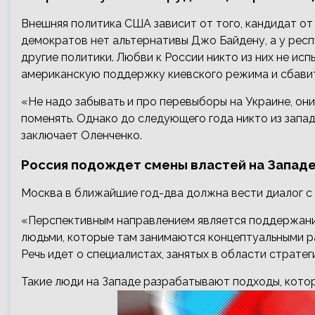
Внешняя политика США зависит от того, кандидат от 
демократов нет альтернативы Джо Байдену, а у респ
другие политики. Любви к России никто из них не ис
американскую поддержку киевского режима и сбавит
«Не надо забывать и про перевыборы на Украине, он
поменять. Однако до следующего года никто из запа
заключает Оленченко.
Россия подождет смены властей на Запад
Москва в ближайшие год-два должна вести диалог с
«Перспективным направлением является поддержани
людьми, которые там занимаются концептуальными р
Речь идет о специалистах, занятых в области страте
Такие люди на Западе разрабатывают подходы, кото