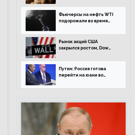
Фьючерсы на нефть WTI
подорожали во время
американской сессии
Рынок акций США
закрылся ростом, Dow
Jones прибавил 0,98%
Путин: Россия готова
перейти на юани во
внешней торговле