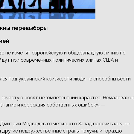
ужны перевыборы
ией
ве не изменят европейскую и общезападную линию по
ойдут при современных политических элитах США и
ся под украинский кризис, эти люди не способны вести
и зачастую носят некомпетентный характер. Немаловажн
ризнание и коррекция собственных ошибок», —
Дмитрий Медведев отметил, что Запад просчитался, не
и другие недружественные страны получили гораздо