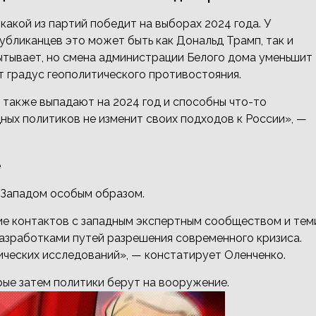
какой из партий победит на выборах 2024 года. У
убликанцев это может быть как Дональд Трамп, так и
пытывает, но смена администрации Белого дома уменьшит
 градус геополитического противостояния.
и также выпадают на 2024 год и способны что-то
дных политиков не изменит своих подходов к России», —
е
 Западом особым образом.
е контактов с западным экспертным сообществом и тем
азработками путей разрешения современного кризиса.
гических исследований», — констатирует Оленченко.
рые затем политики берут на вооружение.