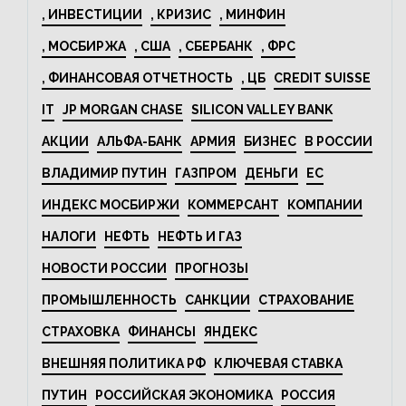
, ИНВЕСТИЦИИ
, КРИЗИС
, МИНФИН
, МОСБИРЖА
, США
, СБЕРБАНК
, ФРС
, ФИНАНСОВАЯ ОТЧЕТНОСТЬ
, ЦБ
CREDIT SUISSE
IT
JP MORGAN CHASE
SILICON VALLEY BANK
АКЦИИ
АЛЬФА-БАНК
АРМИЯ
БИЗНЕС
В РОССИИ
ВЛАДИМИР ПУТИН
ГАЗПРОМ
ДЕНЬГИ
ЕС
ИНДЕКС МОСБИРЖИ
КОММЕРСАНТ
КОМПАНИИ
НАЛОГИ
НЕФТЬ
НЕФТЬ И ГАЗ
НОВОСТИ РОССИИ
ПРОГНОЗЫ
ПРОМЫШЛЕННОСТЬ
САНКЦИИ
СТРАХОВАНИЕ
СТРАХОВКА
ФИНАНСЫ
ЯНДЕКС
ВНЕШНЯЯ ПОЛИТИКА РФ
КЛЮЧЕВАЯ СТАВКА
ПУТИН
РОССИЙСКАЯ ЭКОНОМИКА
РОССИЯ