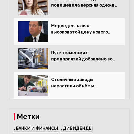
подешевела верхняя одежда
и подорожал домашний
текстиль
Медведев назвал
высоковатой цену нового
«Москвича»
Пять тюменских
предприятий добавлено во
всероссийский проект по
развитию промышленного
туризма
Столичные заводы
нарастили объёмы
изготовления
электрооборудования на
44% за год
Метки
, БАНКИ И ФИНАНСЫ
, ДИВИДЕНДЫ