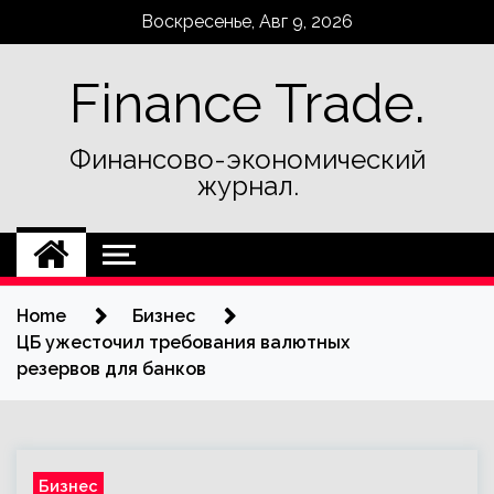
Skip
Воскресенье, Авг 9, 2026
to
content
Finance Trade.
Финансово-экономический
журнал.
Home
Бизнес
ЦБ ужесточил требования валютных
резервов для банков
Бизнес