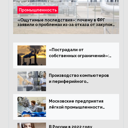
Промышленность
«Ощутимые последствия»: почему в ФРГ
заявили о проблемах из-за отказа от закупок
российского газа
«Пострадали от
собственных ограничений»:
с чем связано ухудшение
ситуации в европейской
промышленности
Производство компьютеров
и периферийного
оборудования в Подмосковье
выросло в 5,7 раза
Московские предприятия
лёгкой промышленности
нарастили объёмы выпуска
одежды в январе
В России в 2022 году