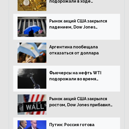
подорожали в ходе
американских торгов
Рынок акций США закрылся
падением, Dow Jones
снизился на 1,63%
Аргентина пообещала
отказаться от доллара
Фьючерсы на нефть WTI
подорожали во время
американской сессии
Рынок акций США закрылся
ростом, Dow Jones прибавил
0,98%
Путин: Россия готова