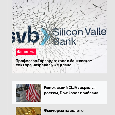
Финансы
Профессор Гарварда: хаос в банковском
секторе назревал уже давно
Рынок акций США закрылся
ростом, Dow Jones прибавил
0,23%
Фьючерсы на золото