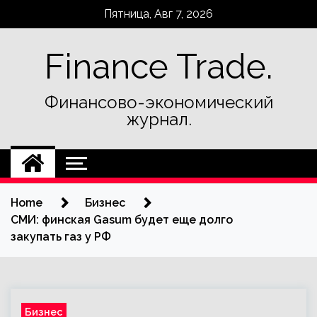
Skip
Пятница, Авг 7, 2026
to
content
Finance Trade.
Финансово-экономический
журнал.
Home
Бизнес
СМИ: финская Gasum будет еще долго
закупать газ у РФ
Бизнес