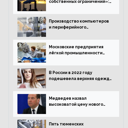
собственных ограничений»:
с чем связано ухудшение
ситуации в европейской
промышленности
Производство компьютеров
и периферийного
оборудования в Подмосковье
выросло в 5,7 раза
Московские предприятия
лёгкой промышленности
нарастили объёмы выпуска
одежды в январе
В России в 2022 году
подешевела верхняя одежда
и подорожал домашний
текстиль
Медведев назвал
высоковатой цену нового
«Москвича»
Пять тюменских