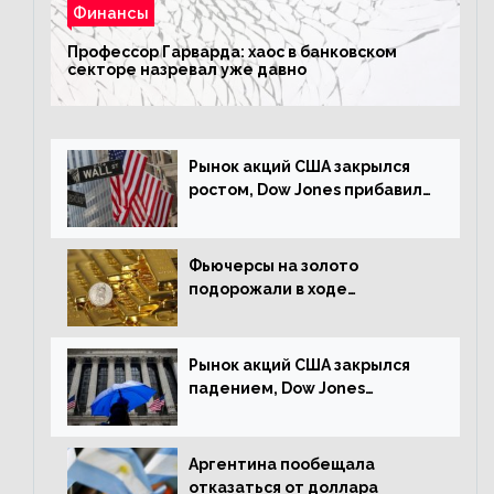
Финансы
Профессор Гарварда: хаос в банковском
секторе назревал уже давно
Рынок акций США закрылся
ростом, Dow Jones прибавил
0,23%
Фьючерсы на золото
подорожали в ходе
американских торгов
Рынок акций США закрылся
падением, Dow Jones
снизился на 1,63%
Аргентина пообещала
отказаться от доллара