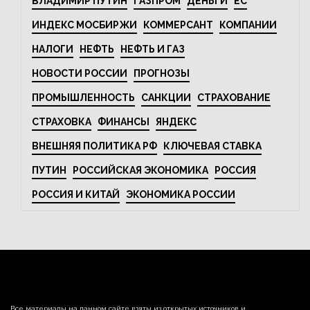
ВЛАДИМИР ПУТИН
ГАЗПРОМ
ДЕНЬГИ
ЕС
ИНДЕКС МОСБИРЖИ
КОММЕРСАНТ
КОМПАНИИ
НАЛОГИ
НЕФТЬ
НЕФТЬ И ГАЗ
НОВОСТИ РОССИИ
ПРОГНОЗЫ
ПРОМЫШЛЕННОСТЬ
САНКЦИИ
СТРАХОВАНИЕ
СТРАХОВКА
ФИНАНСЫ
ЯНДЕКС
ВНЕШНЯЯ ПОЛИТИКА РФ
КЛЮЧЕВАЯ СТАВКА
ПУТИН
РОССИЙСКАЯ ЭКОНОМИКА
РОССИЯ
РОССИЯ И КИТАЙ
ЭКОНОМИКА РОССИИ
Все материалы на данном сайте взяты из открытых источников и