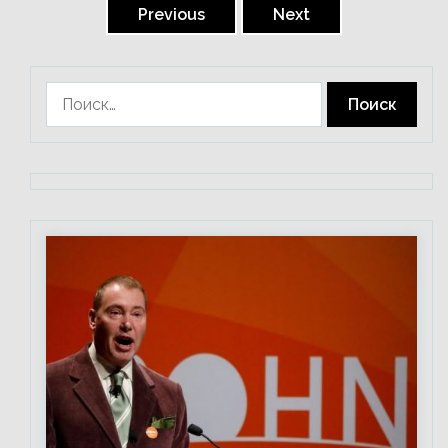
записей
Previous
Next
Найти: