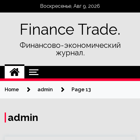
Skip
Воскресенье, Авг 9, 2026
to
content
Finance Trade.
Финансово-экономический
журнал.
Home
admin
Page 13
admin