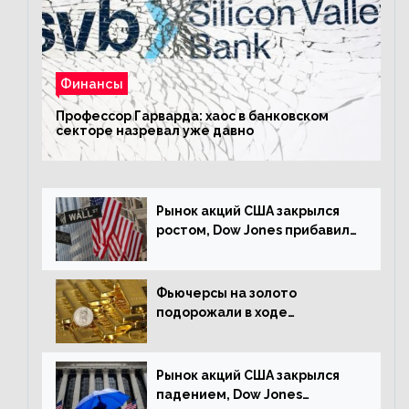
Финансы
Профессор Гарварда: хаос в банковском
секторе назревал уже давно
Рынок акций США закрылся
ростом, Dow Jones прибавил
0,23%
Фьючерсы на золото
подорожали в ходе
американских торгов
Рынок акций США закрылся
падением, Dow Jones