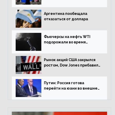
снизился на 1,63%
Аргентина пообещала
отказаться от доллара
Фьючерсы на нефть WTI
подорожали во время
американской сессии
Рынок акций США закрылся
ростом, Dow Jones прибавил
0,98%
Путин: Россия готова
перейти на юани во внешней
торговле