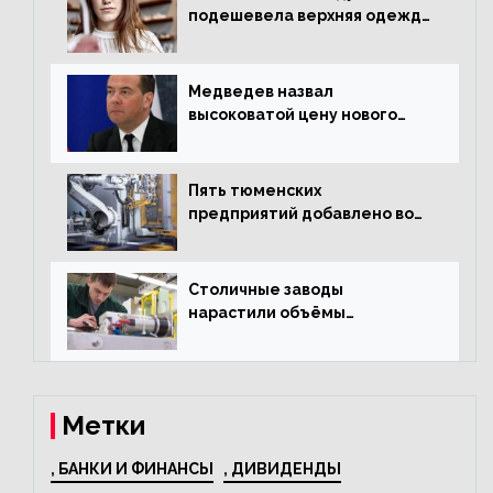
подешевела верхняя одежда
и подорожал домашний
текстиль
Медведев назвал
высоковатой цену нового
«Москвича»
Пять тюменских
предприятий добавлено во
всероссийский проект по
развитию промышленного
туризма
Столичные заводы
нарастили объёмы
изготовления
электрооборудования на
44% за год
Метки
, БАНКИ И ФИНАНСЫ
, ДИВИДЕНДЫ