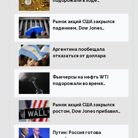
подорожали в ходе
американских торгов
Рынок акций США закрылся
падением, Dow Jones
снизился на 1,63%
Аргентина пообещала
отказаться от доллара
Фьючерсы на нефть WTI
подорожали во время
американской сессии
Рынок акций США закрылся
ростом, Dow Jones прибавил
0,98%
Путин: Россия готова