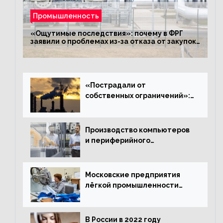
Промышленность
«Ощутимые последствия»: почему в ФРГ
заявили о проблемах из-за отказа от закупок
российского газа
«Пострадали от
собственных ограничений»:
с чем связано ухудшение
ситуации в европейской
промышленности
Производство компьютеров
и периферийного
оборудования в Подмосковье
выросло в 5,7 раза
Московские предприятия
лёгкой промышленности
нарастили объёмы выпуска
одежды в январе
В России в 2022 году