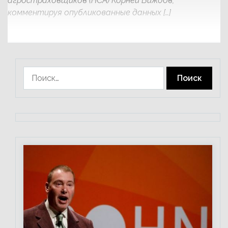
агростраховщиков (НСА) Корней Биждов,
комментируя опубликованные данных […]
Найти: