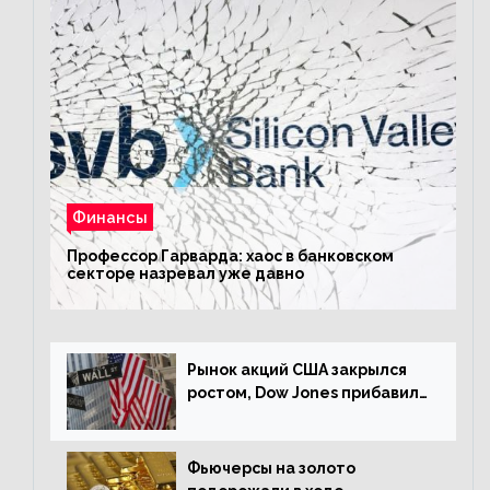
Финансы
Профессор Гарварда: хаос в банковском
секторе назревал уже давно
Рынок акций США закрылся
ростом, Dow Jones прибавил
0,23%
Фьючерсы на золото