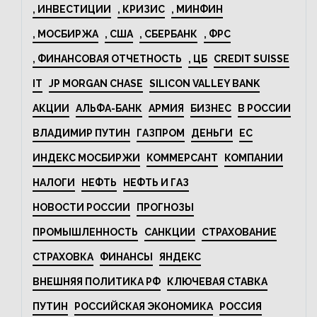
, ИНВЕСТИЦИИ
, КРИЗИС
, МИНФИН
, МОСБИРЖА
, США
, СБЕРБАНК
, ФРС
, ФИНАНСОВАЯ ОТЧЕТНОСТЬ
, ЦБ
CREDIT SUISSE
IT
JP MORGAN CHASE
SILICON VALLEY BANK
АКЦИИ
АЛЬФА-БАНК
АРМИЯ
БИЗНЕС
В РОССИИ
ВЛАДИМИР ПУТИН
ГАЗПРОМ
ДЕНЬГИ
ЕС
ИНДЕКС МОСБИРЖИ
КОММЕРСАНТ
КОМПАНИИ
НАЛОГИ
НЕФТЬ
НЕФТЬ И ГАЗ
НОВОСТИ РОССИИ
ПРОГНОЗЫ
ПРОМЫШЛЕННОСТЬ
САНКЦИИ
СТРАХОВАНИЕ
СТРАХОВКА
ФИНАНСЫ
ЯНДЕКС
ВНЕШНЯЯ ПОЛИТИКА РФ
КЛЮЧЕВАЯ СТАВКА
ПУТИН
РОССИЙСКАЯ ЭКОНОМИКА
РОССИЯ