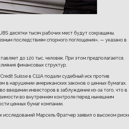
м UBS десятки тысяч рабочих мест будут сокращены,
езным последствиям спорного поглощения», — указано в
тавляет до 120 тыс. человек. При этом предполагается,
слияния финансовых структур.
Credit Suisse в США подали судебный иск против
ем в нарушении американских законов о ценных бумагах.
 введении инвесторов в заблуждение из-за того, что в
язвимости во внутреннем контроле перед нынешним
сти ценных бумаг компании.
х исследований Марсель Фратчер заявил о высоком риск