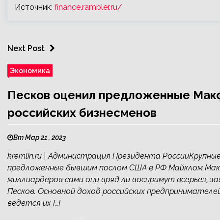
Источник:
finance.rambler.ru/
Next Post
Экономика
Песков оценил предложенные Макф
российских бизнесменов
Вт Мар 21 , 2023
kremlin.ru | Администрация Президента РоссииКрупны
предложенные бывшим послом США в РФ Майклом Макф
миллиардеров сами они вряд ли воспримут всерьез, з
Песков. Основной доход российских предпринимателе
ведется их […]