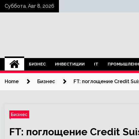
Skip
Суббота, Авг 8, 2026
to
content
БИЗНЕС
ИНВЕСТИЦИИ
IT
ПРОМЫШЛЕНН
Home
Бизнес
FT: поглощение Credit Su
Бизнес
FT: поглощение Credit Su