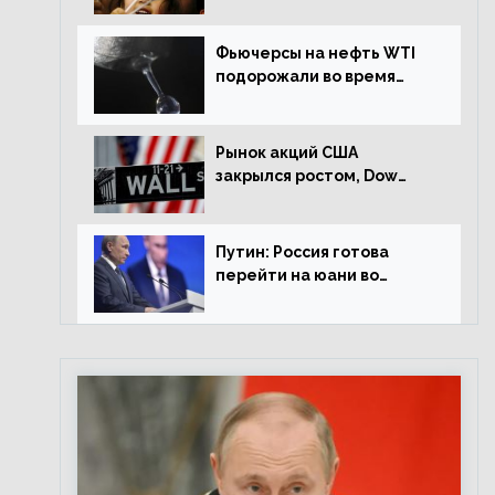
Фьючерсы на нефть WTI
подорожали во время
американской сессии
Рынок акций США
закрылся ростом, Dow
Jones прибавил 0,98%
Путин: Россия готова
перейти на юани во
внешней торговле