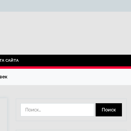
ТА САЙТА
век
Найти: