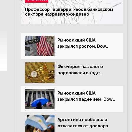
Профессор Гарварда: хаос в банковском
секторе назревал уже давно
Рынок акций США
закрылся ростом, Dow
Jones прибавил 0,23%
Фьючерсы на золото
подорожали в ходе
американских торгов
Рынок акций США
закрылся падением, Dow
Jones снизился на 1,63%
Аргентина пообещала
отказаться от доллара