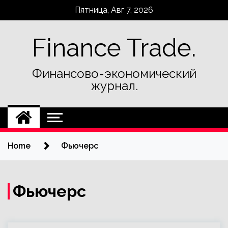
Skip
Пятница, Авг 7, 2026
to
content
Finance Trade.
Финансово-экономический
журнал.
Home
Фьючерс
Фьючерс