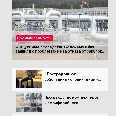
Промышленность
«Ощутимые последствия»: почему в ФРГ
заявили о проблемах из-за отказа от закупок
российского газа
«Пострадали от
собственных ограничений»:
с чем связано ухудшение
ситуации в европейской
промышленности
Производство компьютеров
и периферийного
оборудования в Подмосковье
выросло в 5,7 раза