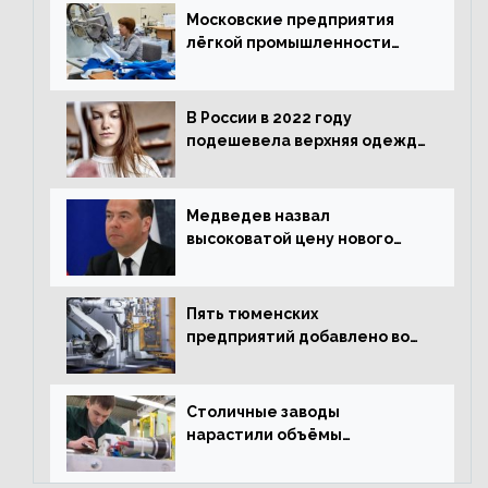
Московские предприятия
лёгкой промышленности
нарастили объёмы выпуска
одежды в январе
В России в 2022 году
подешевела верхняя одежда
и подорожал домашний
текстиль
Медведев назвал
высоковатой цену нового
«Москвича»
Пять тюменских
предприятий добавлено во
всероссийский проект по
развитию промышленного
туризма
Столичные заводы
нарастили объёмы
изготовления
электрооборудования на