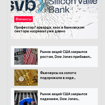
Финансы
Профессор Гарварда: хаос в банковском
секторе назревал уже давно
Рынок акций США закрылся
ростом, Dow Jones прибавил
0,23%
Фьючерсы на золото
подорожали в ходе
американских торгов
Рынок акций США закрылся
падением, Dow Jones
снизился на 1,63%