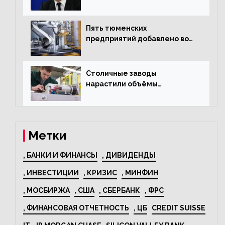
«Москвича»
Пять тюменских
предприятий добавлено во
всероссийский проект по
развитию промышленного
туризма
Столичные заводы
нарастили объёмы
изготовления
электрооборудования на
44% за год
Метки
, БАНКИ И ФИНАНСЫ
, ДИВИДЕНДЫ
, ИНВЕСТИЦИИ
, КРИЗИС
, МИНФИН
, МОСБИРЖА
, США
, СБЕРБАНК
, ФРС
, ФИНАНСОВАЯ ОТЧЕТНОСТЬ
, ЦБ
CREDIT SUISSE