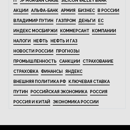
IT
JP MORGAN CHASE
SILICON VALLEY BANK
АКЦИИ
АЛЬФА-БАНК
АРМИЯ
БИЗНЕС
В РОССИИ
ВЛАДИМИР ПУТИН
ГАЗПРОМ
ДЕНЬГИ
ЕС
ИНДЕКС МОСБИРЖИ
КОММЕРСАНТ
КОМПАНИИ
НАЛОГИ
НЕФТЬ
НЕФТЬ И ГАЗ
НОВОСТИ РОССИИ
ПРОГНОЗЫ
ПРОМЫШЛЕННОСТЬ
САНКЦИИ
СТРАХОВАНИЕ
СТРАХОВКА
ФИНАНСЫ
ЯНДЕКС
ВНЕШНЯЯ ПОЛИТИКА РФ
КЛЮЧЕВАЯ СТАВКА
ПУТИН
РОССИЙСКАЯ ЭКОНОМИКА
РОССИЯ
РОССИЯ И КИТАЙ
ЭКОНОМИКА РОССИИ