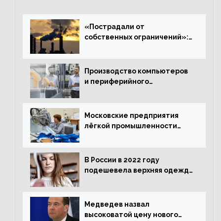
«Пострадали от
собственных ограничений»:
с чем связано ухудшение
ситуации в европейской
промышленности
Производство компьютеров
и периферийного
оборудования в Подмосковье
выросло в 5,7 раза
Московские предприятия
лёгкой промышленности
нарастили объёмы выпуска
одежды в январе
В России в 2022 году
подешевела верхняя одежда
и подорожал домашний
текстиль
Медведев назвал
высоковатой цену нового