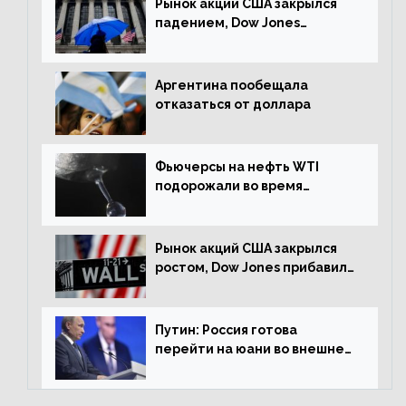
Рынок акций США закрылся
падением, Dow Jones
снизился на 1,63%
Аргентина пообещала
отказаться от доллара
Фьючерсы на нефть WTI
подорожали во время
американской сессии
Рынок акций США закрылся
ростом, Dow Jones прибавил
0,98%
Путин: Россия готова
перейти на юани во внешней
торговле