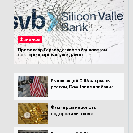
Финансы
Профессор Гарварда: хаос в банковском
секторе назревал уже давно
Рынок акций США закрылся
ростом, Dow Jones прибавил
0,23%
Фьючерсы на золото
подорожали в ходе
американских торгов