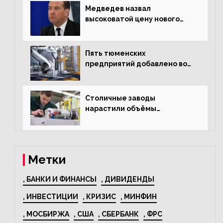
Медведев назвал
высоковатой цену нового
«Москвича»
Пять тюменских
предприятий добавлено во
всероссийский проект по
развитию промышленного
туризма
Столичные заводы
нарастили объёмы
изготовления
электрооборудования на
44% за год
Метки
, БАНКИ И ФИНАНСЫ
, ДИВИДЕНДЫ
, ИНВЕСТИЦИИ
, КРИЗИС
, МИНФИН
, МОСБИРЖА
, США
, СБЕРБАНК
, ФРС