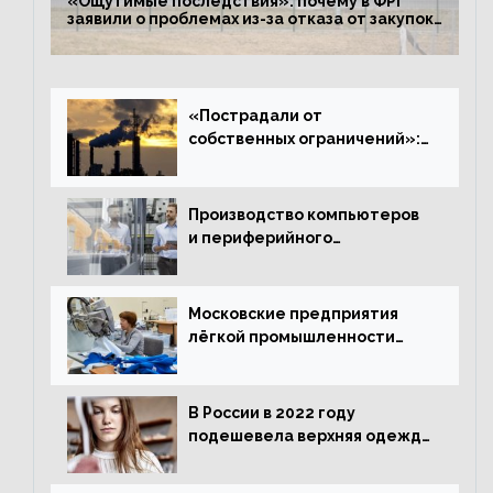
«Ощутимые последствия»: почему в ФРГ
заявили о проблемах из-за отказа от закупок
российского газа
«Пострадали от
собственных ограничений»:
с чем связано ухудшение
ситуации в европейской
промышленности
Производство компьютеров
и периферийного
оборудования в Подмосковье
выросло в 5,7 раза
Московские предприятия
лёгкой промышленности
нарастили объёмы выпуска
одежды в январе
В России в 2022 году
подешевела верхняя одежда
и подорожал домашний
текстиль