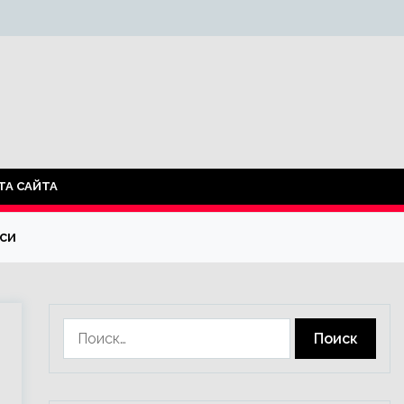
ТА САЙТА
рси
Найти: