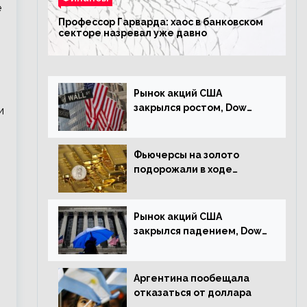
е
Профессор Гарварда: хаос в банковском
секторе назревал уже давно
Рынок акций США
закрылся ростом, Dow
и
Jones прибавил 0,23%
Фьючерсы на золото
подорожали в ходе
американских торгов
Рынок акций США
закрылся падением, Dow
Jones снизился на 1,63%
Аргентина пообещала
отказаться от доллара