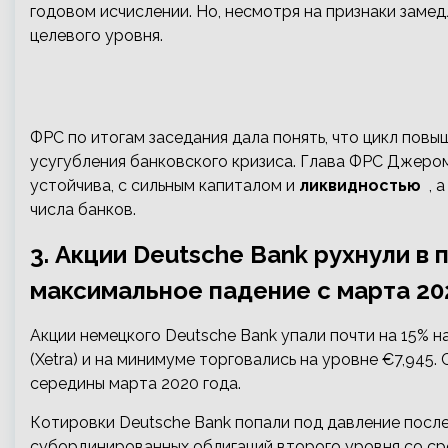
годовом исчислении. Но, несмотря на признаки заме
целевого уровня.
ФРС по итогам заседания дала понять, что цикл повы
усугубления банковского кризиса. Глава ФРС Джеро
устойчива, с сильным капиталом и
ликвидностью
, а
числа банков.
3. Акции Deutsche Bank рухнули в
максимальное падение с марта 20
Акции немецкого Deutsche Bank упали почти на 15% 
(Xetra) и на минимуме торговались на уровне €7,945
середины марта 2020 года.
Котировки Deutsche Bank попали под давление после
субординированных облигаций второго уровня со сро