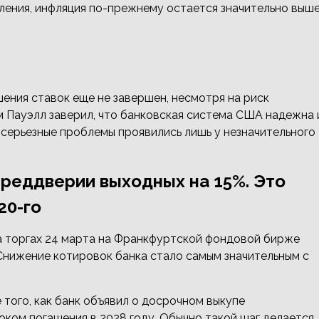
дления, инфляция по-прежнему остается значительно выш
шения ставок еще не завершен, несмотря на риск
м Пауэлл заверил, что банковская система США надежна 
 серьезные проблемы проявились лишь у незначительного
 преддверии выходных на 15%. Это
20-го
на торгах 24 марта на Франкфуртской фондовой бирже
. Снижение котировок банка стало самым значительным с
 того, как банк объявил о досрочном выкупе
ком погашения в 2028 году. Обычно такой шаг делается,