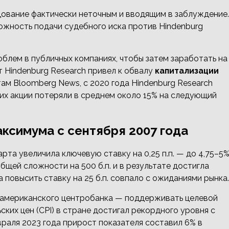
дование фактически неточным и вводящим в заблуждение.
ожность подачи судебного иска против Hindenburg
облем в публичных компаниях, чтобы затем заработать на
т Hindenburg Research привел к обвалу
капитализации
там Bloomberg News, с 2020 года Hindenburg Research
их акции потеряли в среднем около 15% на следующий
аксимума с сентября 2007 года
та увеличила ключевую ставку на 0,25 п.п. — до 4,75–5%
бщей сложности на 500 б.п. и в результате достигла
 повысить ставку на 25 б.п. совпало с ожиданиями рынка.
 американского центробанка — поддерживать целевой
ских цен (CPI) в стране достигал рекордного уровня с
враля 2023 года прирост показателя составил 6% в