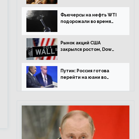
Фьючерсы на нефть WTI
подорожали во время
американской сессии
Рынок акций США
закрылся ростом, Dow
Jones прибавил 0,98%
Путин: Россия готова
перейти на юани во
внешней торговле