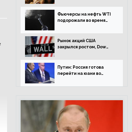
Фьючерсы на нефть WTI
подорожали во время
американской сессии
Рынок акций США
е
закрылся ростом, Dow
Jones прибавил 0,98%
Путин: Россия готова
перейти на юани во
внешней торговле