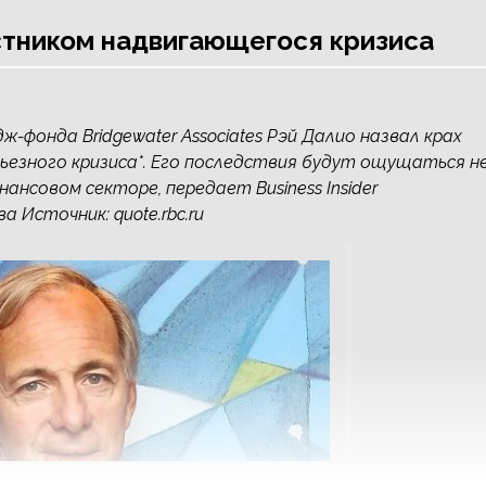
стником надвигающегося кризиса
ж-фонда Bridgewater Associates Рэй Далио назвал крах
ерьезного кризиса*. Его последствия будут ощущаться н
нансовом секторе, передает Business Insider
 Источник: quote.rbc.ru