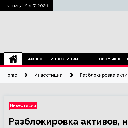
Skip
Пятница, Авг 7, 2026
to
content
БИЗНЕС
ИНВЕСТИЦИИ
IT
ПРОМЫШЛЕНН
Home
Инвестиции
Разблокировка актив
Инвестиции
Разблокировка активов, н