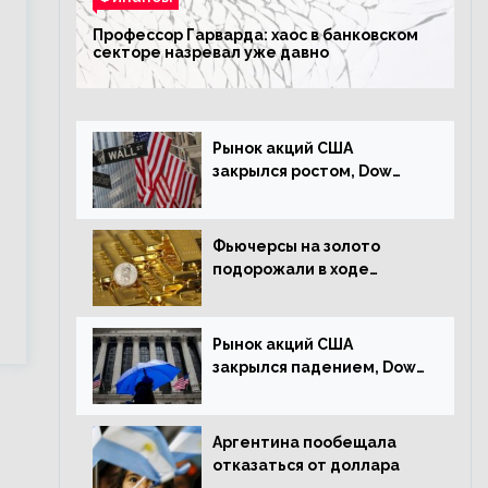
Профессор Гарварда: хаос в банковском
секторе назревал уже давно
Рынок акций США
закрылся ростом, Dow
Jones прибавил 0,23%
Фьючерсы на золото
подорожали в ходе
американских торгов
Рынок акций США
закрылся падением, Dow
Jones снизился на 1,63%
Аргентина пообещала
отказаться от доллара