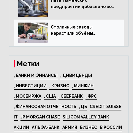
Пять тюменских
предприятий добавлено во
всероссийский проект по
развитию промышленного
туризма
Столичные заводы
нарастили объёмы
изготовления
электрооборудования на
44% за год
Метки
, БАНКИ И ФИНАНСЫ
, ДИВИДЕНДЫ
, ИНВЕСТИЦИИ
, КРИЗИС
, МИНФИН
, МОСБИРЖА
, США
, СБЕРБАНК
, ФРС
, ФИНАНСОВАЯ ОТЧЕТНОСТЬ
, ЦБ
CREDIT SUISSE
IT
JP MORGAN CHASE
SILICON VALLEY BANK
АКЦИИ
АЛЬФА-БАНК
АРМИЯ
БИЗНЕС
В РОССИИ