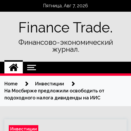
Skip
Пятница, Авг 7, 2026
to
content
Finance Trade.
Финансово-экономический
журнал.
Home
Инвестиции
На Мосбирже предложили освободить от
подоходного налога дивиденды на ИИС
Инвестиции