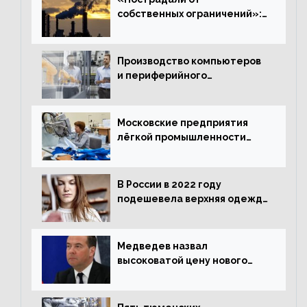
собственных ограничений»:
с чем связано ухудшение
ситуации в европейской
промышленности
Производство компьютеров
и периферийного
оборудования в Подмосковье
выросло в 5,7 раза
Московские предприятия
лёгкой промышленности
нарастили объёмы выпуска
одежды в январе
В России в 2022 году
подешевела верхняя одежда
и подорожал домашний
текстиль
Медведев назвал
высоковатой цену нового
«Москвича»