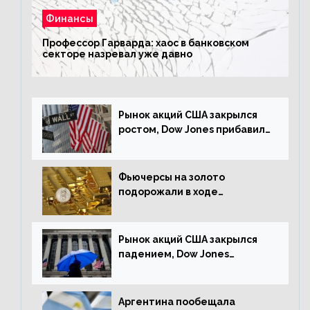
Финансы
Профессор Гарварда: хаос в банковском
секторе назревал уже давно
Рынок акций США закрылся
ростом, Dow Jones прибавил
0,23%
Фьючерсы на золото
подорожали в ходе
американских торгов
Рынок акций США закрылся
падением, Dow Jones
снизился на 1,63%
Аргентина пообещала