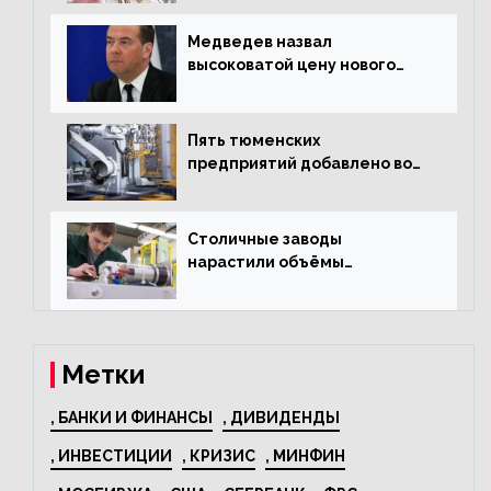
текстиль
Медведев назвал
высоковатой цену нового
«Москвича»
Пять тюменских
предприятий добавлено во
всероссийский проект по
развитию промышленного
туризма
Столичные заводы
нарастили объёмы
изготовления
электрооборудования на
44% за год
Метки
, БАНКИ И ФИНАНСЫ
, ДИВИДЕНДЫ
, ИНВЕСТИЦИИ
, КРИЗИС
, МИНФИН