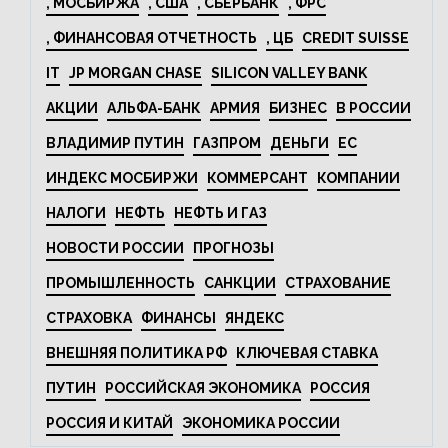
, МОСБИРЖА
, США
, СБЕРБАНК
, ФРС
, ФИНАНСОВАЯ ОТЧЕТНОСТЬ
, ЦБ
CREDIT SUISSE
IT
JP MORGAN CHASE
SILICON VALLEY BANK
АКЦИИ
АЛЬФА-БАНК
АРМИЯ
БИЗНЕС
В РОССИИ
ВЛАДИМИР ПУТИН
ГАЗПРОМ
ДЕНЬГИ
ЕС
ИНДЕКС МОСБИРЖИ
КОММЕРСАНТ
КОМПАНИИ
НАЛОГИ
НЕФТЬ
НЕФТЬ И ГАЗ
НОВОСТИ РОССИИ
ПРОГНОЗЫ
ПРОМЫШЛЕННОСТЬ
САНКЦИИ
СТРАХОВАНИЕ
СТРАХОВКА
ФИНАНСЫ
ЯНДЕКС
ВНЕШНЯЯ ПОЛИТИКА РФ
КЛЮЧЕВАЯ СТАВКА
ПУТИН
РОССИЙСКАЯ ЭКОНОМИКА
РОССИЯ
РОССИЯ И КИТАЙ
ЭКОНОМИКА РОССИИ