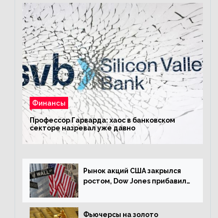
Финансы
Профессор Гарварда: хаос в банковском
секторе назревал уже давно
Рынок акций США закрылся
ростом, Dow Jones прибавил
0,23%
Фьючерсы на золото