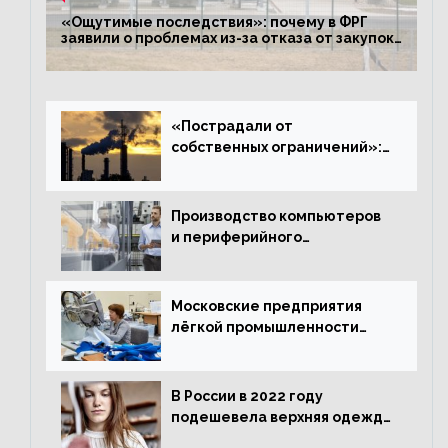
«Ощутимые последствия»: почему в ФРГ
заявили о проблемах из-за отказа от закупок
российского газа
«Пострадали от
собственных ограничений»:
с чем связано ухудшение
ситуации в европейской
промышленности
Производство компьютеров
и периферийного
оборудования в Подмосковье
выросло в 5,7 раза
Московские предприятия
лёгкой промышленности
нарастили объёмы выпуска
одежды в январе
В России в 2022 году
подешевела верхняя одежда
и подорожал домашний