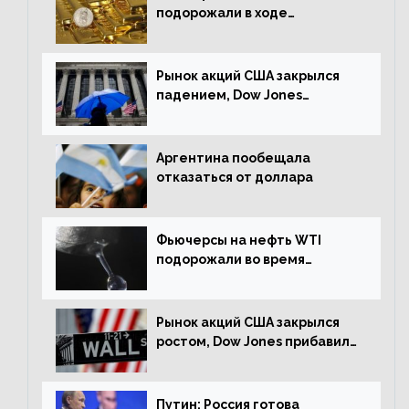
подорожали в ходе
американских торгов
Рынок акций США закрылся
падением, Dow Jones
снизился на 1,63%
Аргентина пообещала
отказаться от доллара
Фьючерсы на нефть WTI
подорожали во время
американской сессии
Рынок акций США закрылся
ростом, Dow Jones прибавил
0,98%
Путин: Россия готова