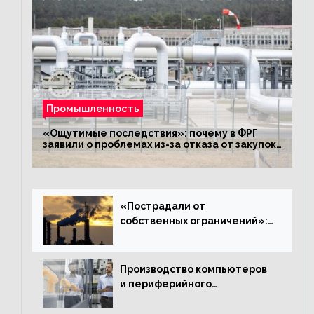
Промышленность
«Ощутимые последствия»: почему в ФРГ
заявили о проблемах из-за отказа от закупок
российского газа
«Пострадали от
собственных ограничений»:
с чем связано ухудшение
ситуации в европейской
промышленности
Производство компьютеров
и периферийного
оборудования в Подмосковье
выросло в 5,7 раза