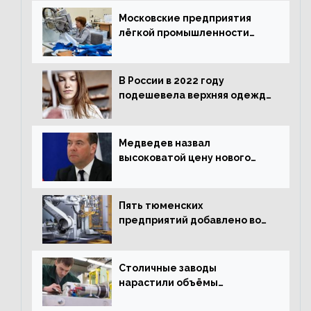
Московские предприятия
лёгкой промышленности
нарастили объёмы выпуска
одежды в январе
В России в 2022 году
подешевела верхняя одежда
и подорожал домашний
текстиль
Медведев назвал
высоковатой цену нового
«Москвича»
Пять тюменских
предприятий добавлено во
всероссийский проект по
развитию промышленного
туризма
Столичные заводы
нарастили объёмы
изготовления