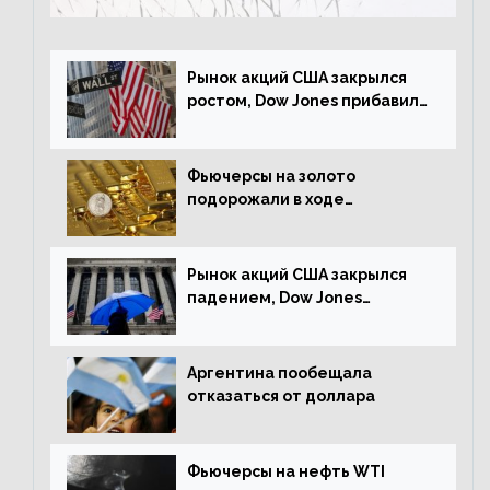
Рынок акций США закрылся
ростом, Dow Jones прибавил
0,23%
Фьючерсы на золото
подорожали в ходе
американских торгов
Рынок акций США закрылся
падением, Dow Jones
снизился на 1,63%
Аргентина пообещала
отказаться от доллара
Фьючерсы на нефть WTI