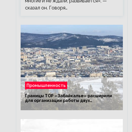
многие и не ждали, развивается», —
сказал он. Говоря…
Промышленность
Границы ТОР «Забайкалье» расширили
для организации работы двух
промышленных предприятий