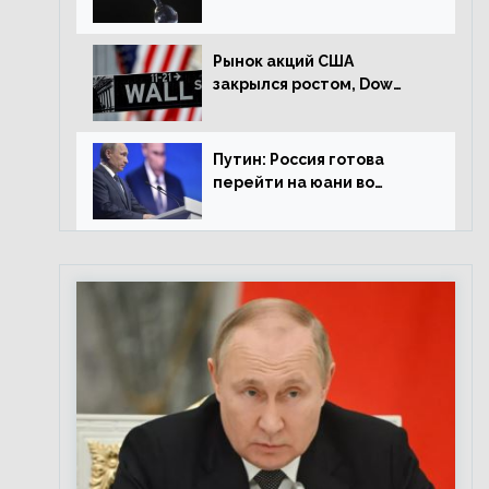
американской сессии
Рынок акций США
закрылся ростом, Dow
Jones прибавил 0,98%
Путин: Россия готова
перейти на юани во
внешней торговле