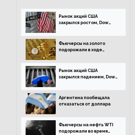
Рынок акций США
закрылся ростом, Dow
Jones прибавил 0,23%
Фьючерсы на золото
подорожали в ходе
американских торгов
Рынок акций США
закрылся падением, Dow
Jones снизился на 1,63%
Аргентина пообещала
отказаться от доллара
Фьючерсы на нефть WTI
подорожали во время