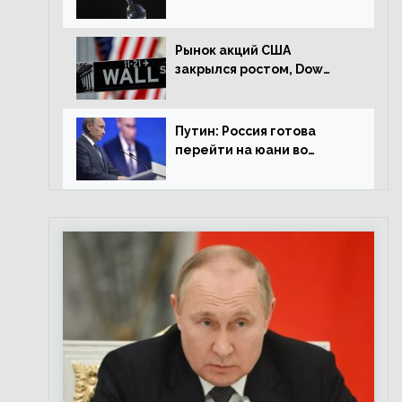
американской сессии
Рынок акций США
закрылся ростом, Dow
Jones прибавил 0,98%
Путин: Россия готова
перейти на юани во
внешней торговле