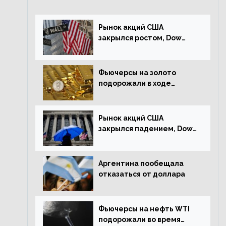
Рынок акций США
закрылся ростом, Dow
Jones прибавил 0,23%
Фьючерсы на золото
подорожали в ходе
американских торгов
Рынок акций США
закрылся падением, Dow
Jones снизился на 1,63%
Аргентина пообещала
отказаться от доллара
Фьючерсы на нефть WTI
подорожали во время