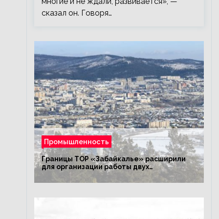
многие и не ждали, развивается», —
сказал он. Говоря…
Промышленность
Границы ТОР «Забайкалье» расширили
для организации работы двух
промышленных предприятий