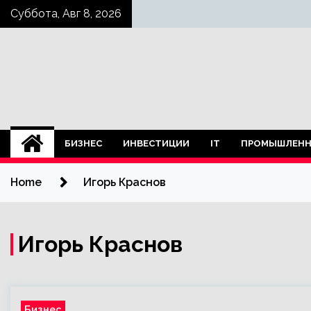
Skip
Суббота, Авг 8, 2026
to
content
БИЗНЕС
ИНВЕСТИЦИИ
IT
ПРОМЫШЛЕНН
Home
Игорь Краснов
Игорь Краснов
Бизнес