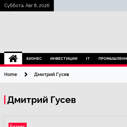
Skip
Суббота, Авг 8, 2026
to
content
БИЗНЕС
ИНВЕСТИЦИИ
IT
ПРОМЫШЛЕНН
Home
Дмитрий Гусев
Дмитрий Гусев
Бизнес