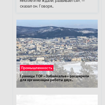
многие и не ждали, развивается», —
сказал он. Говоря…
Промышленность
Границы ТОР «Забайкалье» расширили
для организации работы двух
промышленных предприятий