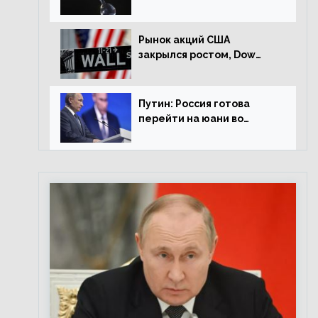
американской сессии
Рынок акций США
закрылся ростом, Dow
Jones прибавил 0,98%
Путин: Россия готова
перейти на юани во
внешней торговле