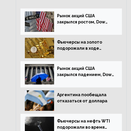
Рынок акций США
закрылся ростом, Dow
Jones прибавил 0,23%
Фьючерсы на золото
подорожали в ходе
американских торгов
Рынок акций США
закрылся падением, Dow
Jones снизился на 1,63%
Аргентина пообещала
отказаться от доллара
Фьючерсы на нефть WTI
подорожали во время