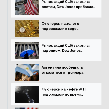
Рынок акций США закрылся
ростом, Dow Jones прибавил
0,23%
Фьючерсы на золото
подорожали в ходе
американских торгов
Рынок акций США закрылся
падением, Dow Jones
снизился на 1,63%
Аргентина пообещала
отказаться от доллара
Фьючерсы на нефть WTI
подорожали во время
американской сессии