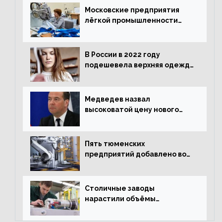
Московские предприятия
лёгкой промышленности
нарастили объёмы выпуска
одежды в январе
В России в 2022 году
подешевела верхняя одежда
и подорожал домашний
текстиль
Медведев назвал
высоковатой цену нового
«Москвича»
Пять тюменских
предприятий добавлено во
всероссийский проект по
развитию промышленного
туризма
Столичные заводы
нарастили объёмы
изготовления
электрооборудования на