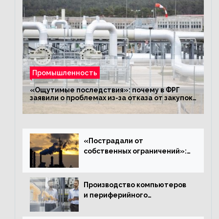
Промышленность
«Ощутимые последствия»: почему в ФРГ
заявили о проблемах из-за отказа от закупок
российского газа
«Пострадали от
собственных ограничений»:
с чем связано ухудшение
ситуации в европейской
промышленности
Производство компьютеров
и периферийного
оборудования в Подмосковье
выросло в 5,7 раза