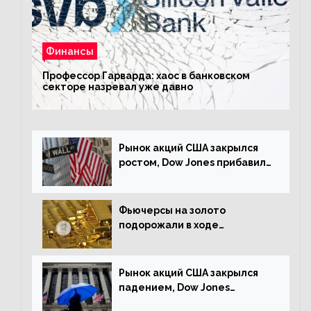
Финансы
Профессор Гарварда: хаос в банковском
секторе назревал уже давно
Рынок акций США закрылся
ростом, Dow Jones прибавил
0,23%
Фьючерсы на золото
подорожали в ходе
американских торгов
Рынок акций США закрылся
падением, Dow Jones
снизился на 1,63%