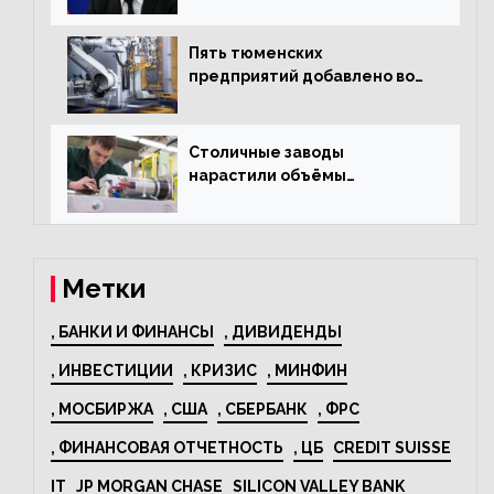
«Москвича»
Пять тюменских
предприятий добавлено во
всероссийский проект по
развитию промышленного
туризма
Столичные заводы
нарастили объёмы
изготовления
электрооборудования на
44% за год
Метки
, БАНКИ И ФИНАНСЫ
, ДИВИДЕНДЫ
, ИНВЕСТИЦИИ
, КРИЗИС
, МИНФИН
, МОСБИРЖА
, США
, СБЕРБАНК
, ФРС
, ФИНАНСОВАЯ ОТЧЕТНОСТЬ
, ЦБ
CREDIT SUISSE
IT
JP MORGAN CHASE
SILICON VALLEY BANK