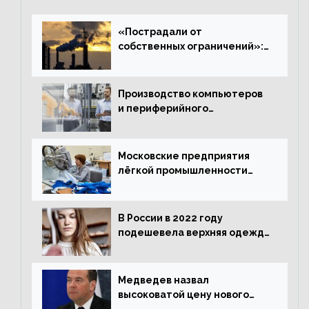
«Пострадали от
собственных ограничений»:
с чем связано ухудшение
ситуации в европейской
промышленности
Производство компьютеров
и периферийного
оборудования в Подмосковье
выросло в 5,7 раза
Московские предприятия
лёгкой промышленности
нарастили объёмы выпуска
одежды в январе
В России в 2022 году
подешевела верхняя одежда
и подорожал домашний
текстиль
Медведев назвал
высоковатой цену нового