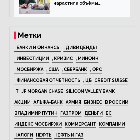
нарастили объёмы
изготовления
электрооборудования на
44% за год
Метки
, БАНКИ И ФИНАНСЫ
, ДИВИДЕНДЫ
, ИНВЕСТИЦИИ
, КРИЗИС
, МИНФИН
, МОСБИРЖА
, США
, СБЕРБАНК
, ФРС
, ФИНАНСОВАЯ ОТЧЕТНОСТЬ
, ЦБ
CREDIT SUISSE
IT
JP MORGAN CHASE
SILICON VALLEY BANK
АКЦИИ
АЛЬФА-БАНК
АРМИЯ
БИЗНЕС
В РОССИИ
ВЛАДИМИР ПУТИН
ГАЗПРОМ
ДЕНЬГИ
ЕС
ИНДЕКС МОСБИРЖИ
КОММЕРСАНТ
КОМПАНИИ
НАЛОГИ
НЕФТЬ
НЕФТЬ И ГАЗ