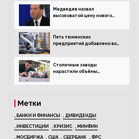
текстиль
Медведев назвал
высоковатой цену нового
«Москвича»
Пять тюменских
предприятий добавлено во
всероссийский проект по
развитию промышленного
туризма
Столичные заводы
нарастили объёмы
изготовления
электрооборудования на
44% за год
Метки
, БАНКИ И ФИНАНСЫ
, ДИВИДЕНДЫ
, ИНВЕСТИЦИИ
, КРИЗИС
, МИНФИН
, МОСБИРЖА
, США
, СБЕРБАНК
, ФРС