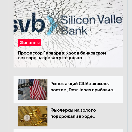
Финансы
Профессор Гарварда: хаос в банковском
секторе назревал уже давно
Рынок акций США закрылся
ростом, Dow Jones прибавил
0,23%
Фьючерсы на золото
подорожали в ходе
американских торгов