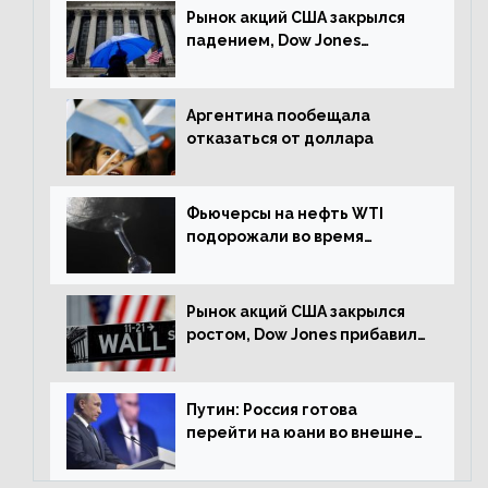
Рынок акций США закрылся
падением, Dow Jones
снизился на 1,63%
Аргентина пообещала
отказаться от доллара
Фьючерсы на нефть WTI
подорожали во время
американской сессии
Рынок акций США закрылся
ростом, Dow Jones прибавил
0,98%
Путин: Россия готова
перейти на юани во внешней
торговле