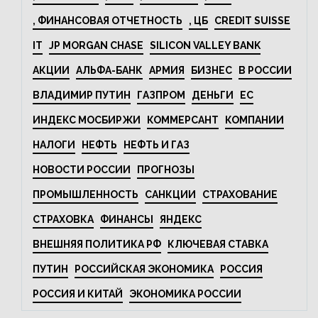
, ФИНАНСОВАЯ ОТЧЕТНОСТЬ
, ЦБ
CREDIT SUISSE
IT
JP MORGAN CHASE
SILICON VALLEY BANK
АКЦИИ
АЛЬФА-БАНК
АРМИЯ
БИЗНЕС
В РОССИИ
ВЛАДИМИР ПУТИН
ГАЗПРОМ
ДЕНЬГИ
ЕС
ИНДЕКС МОСБИРЖИ
КОММЕРСАНТ
КОМПАНИИ
НАЛОГИ
НЕФТЬ
НЕФТЬ И ГАЗ
НОВОСТИ РОССИИ
ПРОГНОЗЫ
ПРОМЫШЛЕННОСТЬ
САНКЦИИ
СТРАХОВАНИЕ
СТРАХОВКА
ФИНАНСЫ
ЯНДЕКС
ВНЕШНЯЯ ПОЛИТИКА РФ
КЛЮЧЕВАЯ СТАВКА
ПУТИН
РОССИЙСКАЯ ЭКОНОМИКА
РОССИЯ
РОССИЯ И КИТАЙ
ЭКОНОМИКА РОССИИ