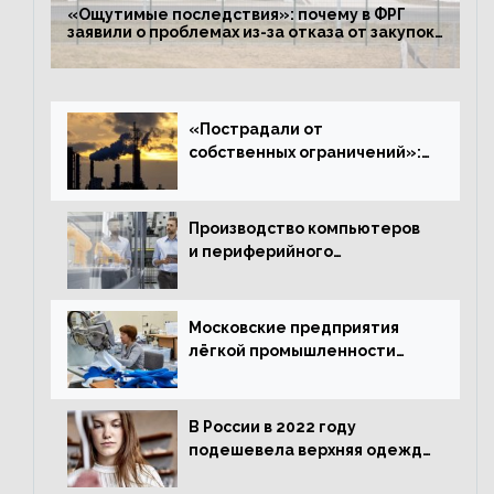
«Ощутимые последствия»: почему в ФРГ
заявили о проблемах из-за отказа от закупок
российского газа
«Пострадали от
собственных ограничений»:
с чем связано ухудшение
ситуации в европейской
промышленности
Производство компьютеров
и периферийного
оборудования в Подмосковье
выросло в 5,7 раза
Московские предприятия
лёгкой промышленности
нарастили объёмы выпуска
одежды в январе
В России в 2022 году
подешевела верхняя одежда
и подорожал домашний