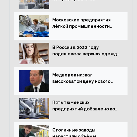
оборудования в Подмосковье
выросло в 5,7 раза
Московские предприятия
лёгкой промышленности
нарастили объёмы выпуска
одежды в январе
В России в 2022 году
подешевела верхняя одежда
и подорожал домашний
текстиль
Медведев назвал
высоковатой цену нового
«Москвича»
Пять тюменских
предприятий добавлено во
всероссийский проект по
развитию промышленного
туризма
Столичные заводы
нарастили объёмы