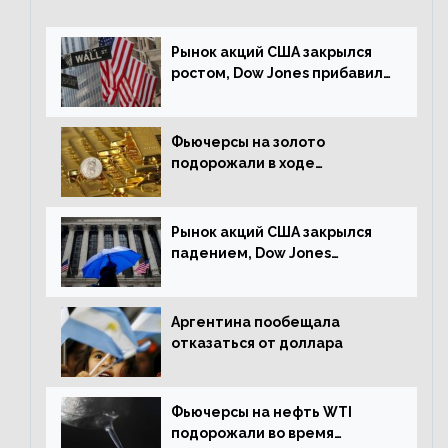
Рынок акций США закрылся
ростом, Dow Jones прибавил
0,23%
Фьючерсы на золото
подорожали в ходе
американских торгов
Рынок акций США закрылся
падением, Dow Jones
снизился на 1,63%
Аргентина пообещала
отказаться от доллара
Фьючерсы на нефть WTI
подорожали во время