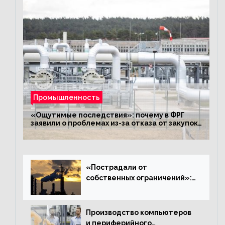
Промышленность
«Ощутимые последствия»: почему в ФРГ
заявили о проблемах из-за отказа от закупок
российского газа
«Пострадали от
собственных ограничений»:
с чем связано ухудшение
ситуации в европейской
промышленности
Производство компьютеров
и периферийного