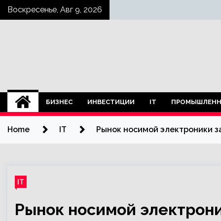
Skip
Воскресенье, Авг 9, 2026
to
content
БИЗНЕС
ИНВЕСТИЦИИ
IT
ПРОМЫШЛЕНН
Home
IT
Рынок носимой электроники за
IT
Рынок носимой электрони