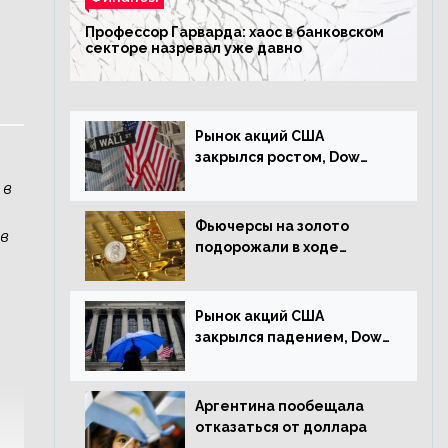
Профессор Гарварда: хаос в банковском
секторе назревал уже давно
Рынок акций США
закрылся ростом, Dow
Jones прибавил 0,23%
 в
Фьючерсы на золото
ов
подорожали в ходе
американских торгов
Рынок акций США
закрылся падением, Dow
Jones снизился на 1,63%
Аргентина пообещала
отказаться от доллара