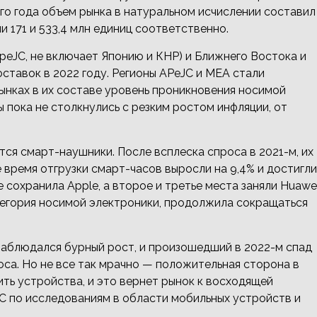
лого года объем рынка в натуральном исчислении составил
и 171 и 533,4 млн единиц соответственно.
peJC, не включает Японию и КНР) и Ближнего Востока и
ставок в 2022 году. Регионы APeJC и MEA стали
ынках в их составе уровень проникновения носимой
ы пока не столкнулись с резким ростом инфляции, от
я смарт-наушники. После всплеска спроса в 2021-м, их
е время отгрузки смарт-часов выросли на 9,4% и достигли
е сохранила Apple, а второе и третье места заняли Huawe
тегория носимой электроники, продолжила сокращаться
наблюдался бурный рост, и произошедший в 2022-м спад
са. Но не все так мрачно — положительная сторона в
ить устройства, и это вернет рынок к восходящей
C по исследованиям в области мобильных устройств и