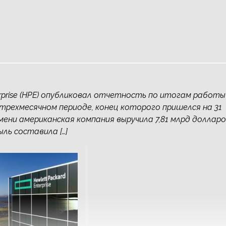
rprise (HPE) опубликовал отчетность по итогам работы
 трехмесячном периоде, конец которого пришелся на 31
мени американская компания выручила 7,81 млрд доллар
ль составила […]