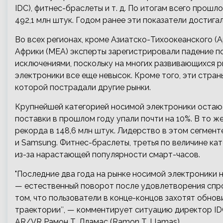
IDC), фитнес-браслеты и т. д. По итогам всего прош
492,1 млн штук. Годом ранее эти показатели достигал
Во всех регионах, кроме Азиатско-Тихоокеанского (A
Африки (MEA) эксперты зарегистрировали падение по
исключениями, поскольку на многих развивающихся р
электроники все еще невысок. Кроме того, эти стран
которой пострадали другие рынки.
Крупнейшей категорией носимой электроники остаютс
поставки в прошлом году упали почти на 10%. В то ж
рекорда в 148,6 млн штук. Лидерство в этом сегмент
и Samsung. Фитнес-браслеты, третья по величине ка
из-за нарастающей популярности смарт-часов.
"Последние два года на рынке носимой электроники 
— естественный поворот после удовлетворения спро
том, что пользователи в конце-концов захотят обнов
траектории″, — комментирует ситуацию директор ID
AR/VR Рамон Т. Лламас (Ramon T. Llamas).