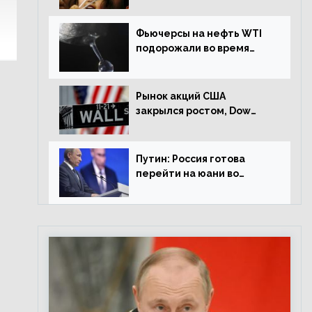
Фьючерсы на нефть WTI
подорожали во время
американской сессии
Рынок акций США
закрылся ростом, Dow
Jones прибавил 0,98%
Путин: Россия готова
перейти на юани во
внешней торговле