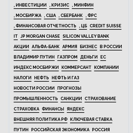
, ИНВЕСТИЦИИ
, КРИЗИС
, МИНФИН
, МОСБИРЖА
, США
, СБЕРБАНК
, ФРС
, ФИНАНСОВАЯ ОТЧЕТНОСТЬ
, ЦБ
CREDIT SUISSE
IT
JP MORGAN CHASE
SILICON VALLEY BANK
АКЦИИ
АЛЬФА-БАНК
АРМИЯ
БИЗНЕС
В РОССИИ
ВЛАДИМИР ПУТИН
ГАЗПРОМ
ДЕНЬГИ
ЕС
ИНДЕКС МОСБИРЖИ
КОММЕРСАНТ
КОМПАНИИ
НАЛОГИ
НЕФТЬ
НЕФТЬ И ГАЗ
НОВОСТИ РОССИИ
ПРОГНОЗЫ
ПРОМЫШЛЕННОСТЬ
САНКЦИИ
СТРАХОВАНИЕ
СТРАХОВКА
ФИНАНСЫ
ЯНДЕКС
ВНЕШНЯЯ ПОЛИТИКА РФ
КЛЮЧЕВАЯ СТАВКА
ПУТИН
РОССИЙСКАЯ ЭКОНОМИКА
РОССИЯ