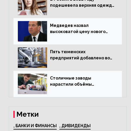
подешевела верхняя одежда
и подорожал домашний
текстиль
Медведев назвал
высоковатой цену нового
«Москвича»
Пять тюменских
предприятий добавлено во
всероссийский проект по
развитию промышленного
туризма
Столичные заводы
нарастили объёмы
изготовления
электрооборудования на
44% за год
Метки
, БАНКИ И ФИНАНСЫ
, ДИВИДЕНДЫ