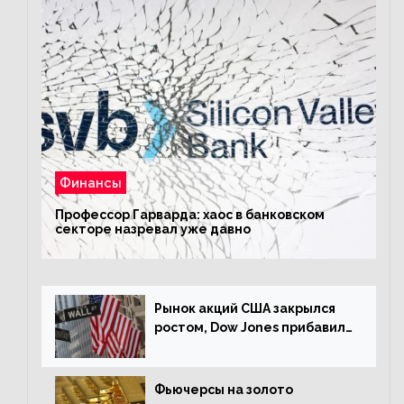
Финансы
Профессор Гарварда: хаос в банковском
секторе назревал уже давно
Рынок акций США закрылся
ростом, Dow Jones прибавил
0,23%
Фьючерсы на золото