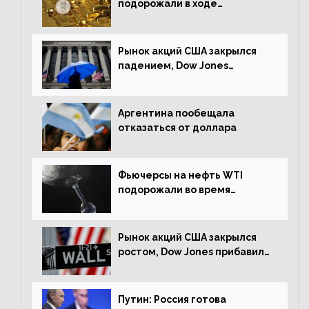
подорожали в ходе
американских торгов
Рынок акций США закрылся
падением, Dow Jones
снизился на 1,63%
Аргентина пообещала
отказаться от доллара
Фьючерсы на нефть WTI
подорожали во время
американской сессии
Рынок акций США закрылся
ростом, Dow Jones прибавил
0,98%
Путин: Россия готова