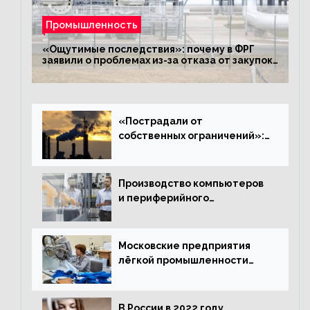
Промышленность
«Ощутимые последствия»: почему в ФРГ
заявили о проблемах из-за отказа от закупок
российского газа
«Пострадали от
собственных ограничений»:
с чем связано ухудшение
ситуации в европейской
промышленности
Производство компьютеров
и периферийного
оборудования в Подмосковье
выросло в 5,7 раза
Московские предприятия
лёгкой промышленности
нарастили объёмы выпуска
одежды в январе
В России в 2022 году