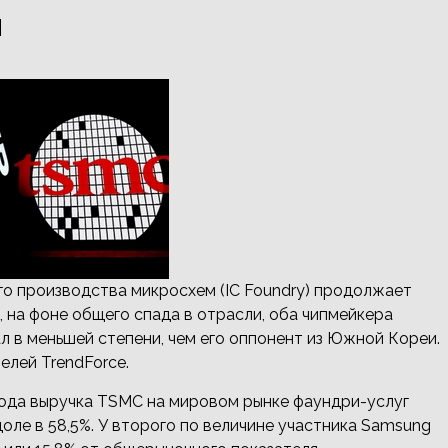
я
о производства микросхем (IC Foundry) продолжает
, на фоне общего спада в отрасли, оба чипмейкера
л в меньшей степени, чем его оппонент из Южной Кореи.
елей TrendForce.
года выручка TSMC на мировом рынке фаундри-услуг
оле в 58,5%. У второго по величине участника Samsung