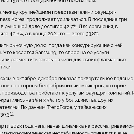
или 15,8% от общерыночного показателя.
ва между крупнейшими представителями фаундри-
ness Korea, продолжает усиливаться. В последние три
 рыночной доле достигло 42,7%. Для сравнения, в
а 40,6%, а в конце 2021-го — всего 33,8%.
чить рыночную долю, тогда как конкурирующие с ней
 Что касается Samsung, то спрос на ее услуги
или разместить заказы на чипы для своих флагманских
тики.
схем в октябре-декабре показал поквартальное падение
казов со стороны бесфабричных чипмейкеров, которые
х производства прибегают к услугам фаундри-компаний. 
ратились на 1% и 3,5%, то у большинства других
телями. По данным TrendForce, у тайваньских
30,3%.
ерти 2023 года негативная динамика на рассматриваемо
и макроэкономическая нестабильность приведут к еще