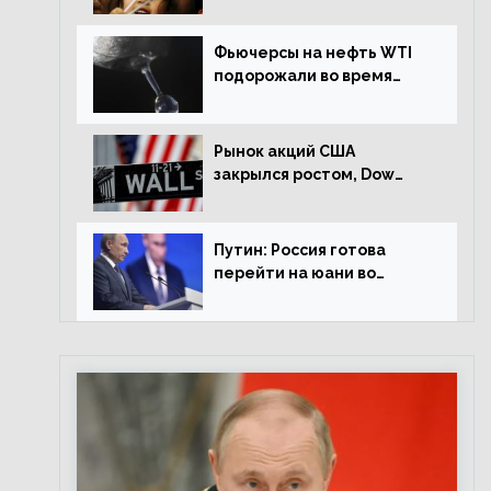
Фьючерсы на нефть WTI
подорожали во время
американской сессии
Рынок акций США
закрылся ростом, Dow
Jones прибавил 0,98%
Путин: Россия готова
перейти на юани во
внешней торговле