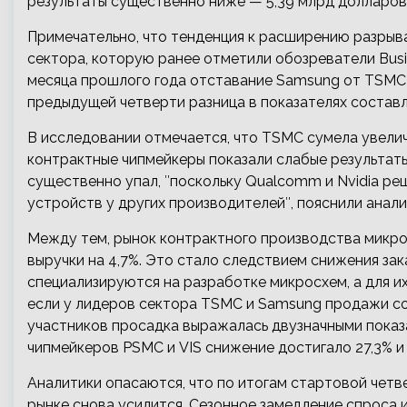
результаты существенно ниже — 5,39 млрд долларов 
Примечательно, что тенденция к расширению разры
сектора, которую ранее отметили обозреватели Busi
месяца прошлого года отставание Samsung от TSMC в
предыдущей четверти разница в показателях составлял
В исследовании отмечается, что TSMC сумела увели
контрактные чипмейкеры показали слабые результаты.
существенно упал, ″поскольку Qualcomm и Nvidia реш
устройств у других производителей″, пояснили анали
Между тем, рынок контрактного производства микро
выручки на 4,7%. Это стало следствием снижения за
специализируются на разработке микросхем, а для и
если у лидеров сектора TSMC и Samsung продажи сок
участников просадка выражалась двузначными показа
чипмейкеров PSMC и VIS снижение достигало 27,3% и 
Аналитики опасаются, что по итогам стартовой четв
рынке снова усилится. Сезонное замедление спроса 