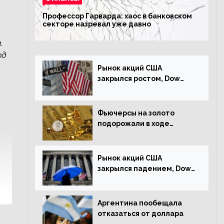
Профессор Гарварда: хаос в банковском
секторе назревал уже давно
.
рд
Рынок акций США
закрылся ростом, Dow
Jones прибавил 0,23%
Фьючерсы на золото
подорожали в ходе
американских торгов
Рынок акций США
закрылся падением, Dow
Jones снизился на 1,63%
Аргентина пообещала
отказаться от доллара