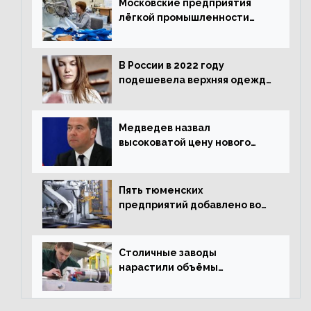
Московские предприятия
лёгкой промышленности
нарастили объёмы выпуска
одежды в январе
В России в 2022 году
подешевела верхняя одежда
и подорожал домашний
текстиль
Медведев назвал
высоковатой цену нового
«Москвича»
Пять тюменских
предприятий добавлено во
всероссийский проект по
развитию промышленного
туризма
Столичные заводы
нарастили объёмы
изготовления
электрооборудования на