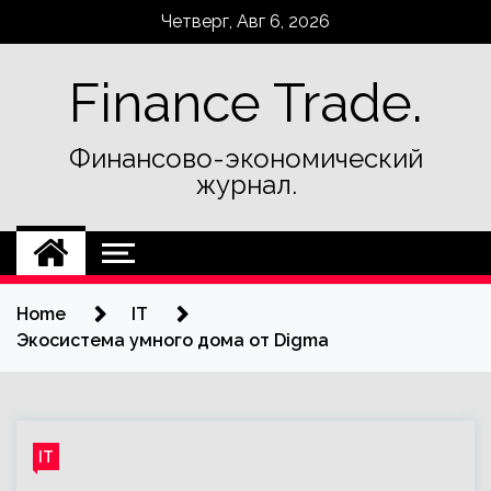
Skip
Четверг, Авг 6, 2026
to
content
Finance Trade.
Финансово-экономический
журнал.
Home
IT
Экосистема умного дома от Digma
IT