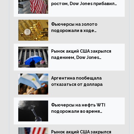
ростом, Dow Jones прибавил
0,23%
Фьючерсы на золото
подорожали в ходе
американских торгов
Рынок акций США закрылся
падением, Dow Jones
снизился на 1,63%
Аргентина пообещала
отказаться от доллара
Фьючерсы на нефть WTI
подорожали во время
американской сессии
Рынок акций США закрылся