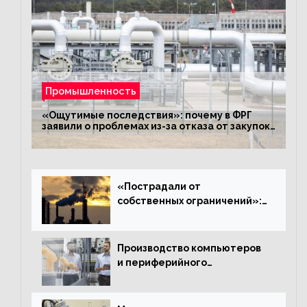
Промышленность
«Ощутимые последствия»: почему в ФРГ
заявили о проблемах из-за отказа от закупок
российского газа
«Пострадали от
собственных ограничений»:
с чем связано ухудшение
ситуации в европейской
промышленности
Производство компьютеров
и периферийного
оборудования в Подмосковье
выросло в 5,7 раза