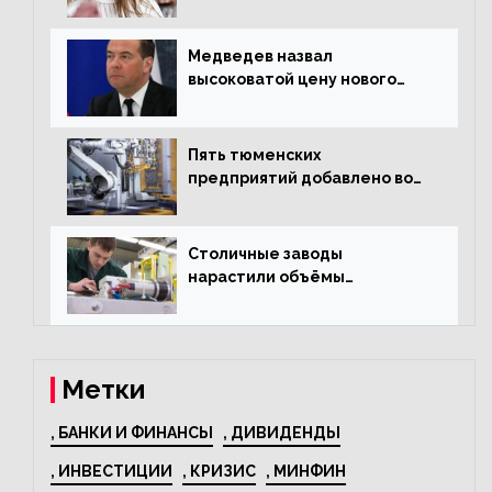
и подорожал домашний
текстиль
Медведев назвал
высоковатой цену нового
«Москвича»
Пять тюменских
предприятий добавлено во
всероссийский проект по
развитию промышленного
туризма
Столичные заводы
нарастили объёмы
изготовления
электрооборудования на
44% за год
Метки
, БАНКИ И ФИНАНСЫ
, ДИВИДЕНДЫ
, ИНВЕСТИЦИИ
, КРИЗИС
, МИНФИН