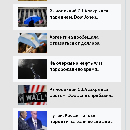
Рынок акций США закрылся
падением, Dow Jones
снизился на 1,63%
Аргентина пообещала
отказаться от доллара
Фьючерсы на нефть WTI
подорожали во время
американской сессии
Рынок акций США закрылся
ростом, Dow Jones прибавил
0,98%
Путин: Россия готова
перейти на юани во внешней
торговле