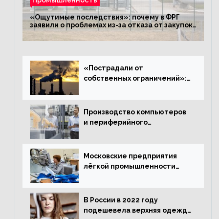
«Ощутимые последствия»: почему в ФРГ
заявили о проблемах из-за отказа от закупок
российского газа
«Пострадали от
собственных ограничений»:
с чем связано ухудшение
ситуации в европейской
промышленности
Производство компьютеров
и периферийного
оборудования в Подмосковье
выросло в 5,7 раза
Московские предприятия
лёгкой промышленности
нарастили объёмы выпуска
одежды в январе
В России в 2022 году
подешевела верхняя одежда