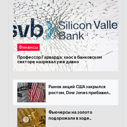
Финансы
Профессор Гарварда: хаос в банковском
секторе назревал уже давно
Рынок акций США закрылся
ростом, Dow Jones прибавил
0,23%
Фьючерсы на золото
подорожали в ходе
американских торгов