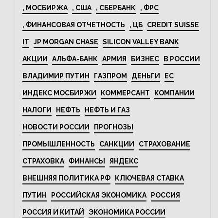
, МОСБИРЖА
, США
, СБЕРБАНК
, ФРС
, ФИНАНСОВАЯ ОТЧЕТНОСТЬ
, ЦБ
CREDIT SUISSE
IT
JP MORGAN CHASE
SILICON VALLEY BANK
АКЦИИ
АЛЬФА-БАНК
АРМИЯ
БИЗНЕС
В РОССИИ
ВЛАДИМИР ПУТИН
ГАЗПРОМ
ДЕНЬГИ
ЕС
ИНДЕКС МОСБИРЖИ
КОММЕРСАНТ
КОМПАНИИ
НАЛОГИ
НЕФТЬ
НЕФТЬ И ГАЗ
НОВОСТИ РОССИИ
ПРОГНОЗЫ
ПРОМЫШЛЕННОСТЬ
САНКЦИИ
СТРАХОВАНИЕ
СТРАХОВКА
ФИНАНСЫ
ЯНДЕКС
ВНЕШНЯЯ ПОЛИТИКА РФ
КЛЮЧЕВАЯ СТАВКА
ПУТИН
РОССИЙСКАЯ ЭКОНОМИКА
РОССИЯ
РОССИЯ И КИТАЙ
ЭКОНОМИКА РОССИИ