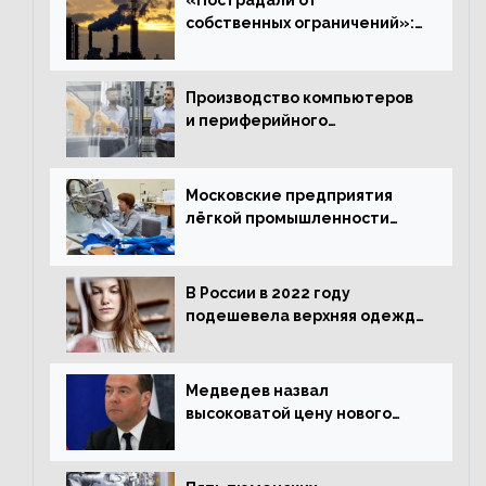
собственных ограничений»:
с чем связано ухудшение
ситуации в европейской
промышленности
Производство компьютеров
и периферийного
оборудования в Подмосковье
выросло в 5,7 раза
Московские предприятия
лёгкой промышленности
нарастили объёмы выпуска
одежды в январе
В России в 2022 году
подешевела верхняя одежда
и подорожал домашний
текстиль
Медведев назвал
высоковатой цену нового
«Москвича»