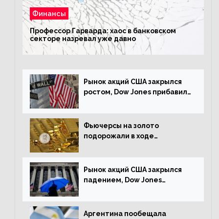
Финансы
Профессор Гарварда: хаос в банковском
секторе назревал уже давно
Рынок акций США закрылся
ростом, Dow Jones прибавил
0,23%
Фьючерсы на золото
подорожали в ходе
американских торгов
Рынок акций США закрылся
падением, Dow Jones
снизился на 1,63%
Аргентина пообещала