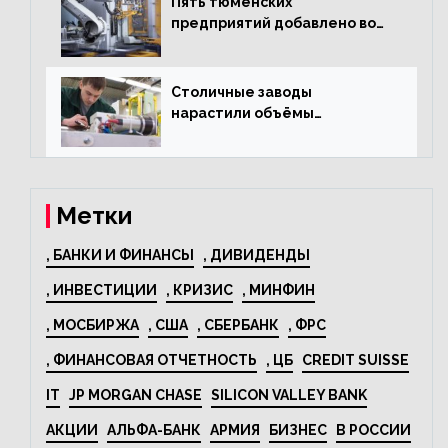
Пять тюменских
предприятий добавлено во
всероссийский проект по
развитию промышленного
туризма
Столичные заводы
нарастили объёмы
изготовления
электрооборудования на
44% за год
Метки
, БАНКИ И ФИНАНСЫ
, ДИВИДЕНДЫ
, ИНВЕСТИЦИИ
, КРИЗИС
, МИНФИН
, МОСБИРЖА
, США
, СБЕРБАНК
, ФРС
, ФИНАНСОВАЯ ОТЧЕТНОСТЬ
, ЦБ
CREDIT SUISSE
IT
JP MORGAN CHASE
SILICON VALLEY BANK
АКЦИИ
АЛЬФА-БАНК
АРМИЯ
БИЗНЕС
В РОССИИ