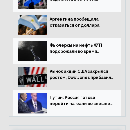
снизился на 1,63%
Аргентина пообещала
отказаться от доллара
Фьючерсы на нефть WTI
подорожали во время
американской сессии
Рынок акций США закрылся
ростом, Dow Jones прибавил
0,98%
Путин: Россия готова
перейти на юани во внешней
торговле