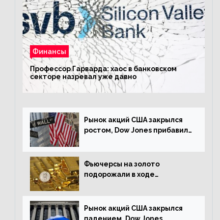
Финансы
Профессор Гарварда: хаос в банковском
секторе назревал уже давно
Рынок акций США закрылся
ростом, Dow Jones прибавил
0,23%
Фьючерсы на золото
подорожали в ходе
американских торгов
Рынок акций США закрылся
падением, Dow Jones