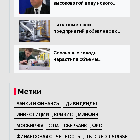
высоковатой цену нового
«Москвича»
Пять тюменских
предприятий добавлено во
всероссийский проект по
развитию промышленного
туризма
Столичные заводы
нарастили объёмы
изготовления
электрооборудования на
44% за год
Метки
, БАНКИ И ФИНАНСЫ
, ДИВИДЕНДЫ
, ИНВЕСТИЦИИ
, КРИЗИС
, МИНФИН
, МОСБИРЖА
, США
, СБЕРБАНК
, ФРС
, ФИНАНСОВАЯ ОТЧЕТНОСТЬ
, ЦБ
CREDIT SUISSE