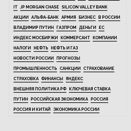
IT
JP MORGAN CHASE
SILICON VALLEY BANK
АКЦИИ
АЛЬФА-БАНК
АРМИЯ
БИЗНЕС
В РОССИИ
ВЛАДИМИР ПУТИН
ГАЗПРОМ
ДЕНЬГИ
ЕС
ИНДЕКС МОСБИРЖИ
КОММЕРСАНТ
КОМПАНИИ
НАЛОГИ
НЕФТЬ
НЕФТЬ И ГАЗ
НОВОСТИ РОССИИ
ПРОГНОЗЫ
ПРОМЫШЛЕННОСТЬ
САНКЦИИ
СТРАХОВАНИЕ
СТРАХОВКА
ФИНАНСЫ
ЯНДЕКС
ВНЕШНЯЯ ПОЛИТИКА РФ
КЛЮЧЕВАЯ СТАВКА
ПУТИН
РОССИЙСКАЯ ЭКОНОМИКА
РОССИЯ
РОССИЯ И КИТАЙ
ЭКОНОМИКА РОССИИ