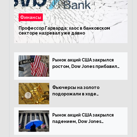
Финансы
Профессор Гарварда: хаос в банковском
секторе назревал уже давно
Рынок акций США закрылся
ростом, Dow Jones прибавил
0,23%
Фьючерсы на золото
подорожали в ходе
американских торгов
Рынок акций США закрылся
падением, Dow Jones
снизился на 1,63%