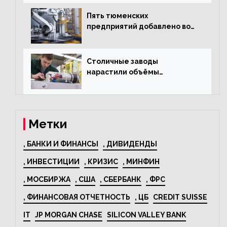
Пять тюменских
предприятий добавлено во
всероссийский проект по
развитию промышленного
туризма
Столичные заводы
нарастили объёмы
изготовления
электрооборудования на
44% за год
Метки
, БАНКИ И ФИНАНСЫ
, ДИВИДЕНДЫ
, ИНВЕСТИЦИИ
, КРИЗИС
, МИНФИН
, МОСБИРЖА
, США
, СБЕРБАНК
, ФРС
, ФИНАНСОВАЯ ОТЧЕТНОСТЬ
, ЦБ
CREDIT SUISSE
IT
JP MORGAN CHASE
SILICON VALLEY BANK