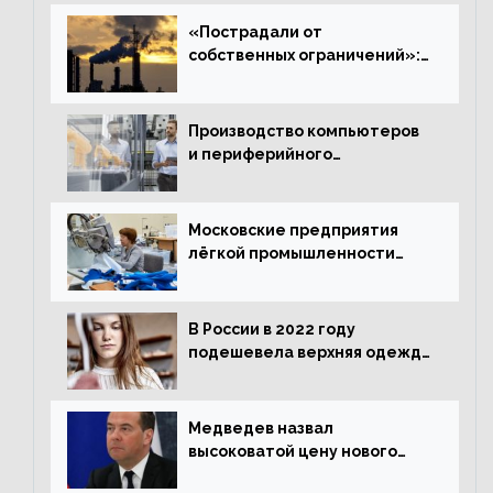
«Пострадали от
собственных ограничений»:
с чем связано ухудшение
ситуации в европейской
промышленности
Производство компьютеров
и периферийного
оборудования в Подмосковье
выросло в 5,7 раза
Московские предприятия
лёгкой промышленности
нарастили объёмы выпуска
одежды в январе
В России в 2022 году
подешевела верхняя одежда
и подорожал домашний
текстиль
Медведев назвал
высоковатой цену нового
«Москвича»