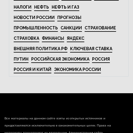
НАЛОГИ
НЕФТЬ
НЕФТЬ И ГАЗ
НОВОСТИ РОССИИ
ПРОГНОЗЫ
ПРОМЫШЛЕННОСТЬ
САНКЦИИ
СТРАХОВАНИЕ
СТРАХОВКА
ФИНАНСЫ
ЯНДЕКС
ВНЕШНЯЯ ПОЛИТИКА РФ
КЛЮЧЕВАЯ СТАВКА
ПУТИН
РОССИЙСКАЯ ЭКОНОМИКА
РОССИЯ
РОССИЯ И КИТАЙ
ЭКОНОМИКА РОССИИ
Все материалы на данном сайте взяты из открытых источников и
предоставляются исключительно в ознакомительных целях. Права на
материалы принадлежат их владельцам. Администрация сайта