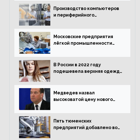
ситуации в европейской
промышленности
Производство компьютеров
и периферийного
оборудования в Подмосковье
выросло в 5,7 раза
Московские предприятия
лёгкой промышленности
нарастили объёмы выпуска
одежды в январе
В России в 2022 году
подешевела верхняя одежда
и подорожал домашний
текстиль
Медведев назвал
высоковатой цену нового
«Москвича»
Пять тюменских
предприятий добавлено во
всероссийский проект по