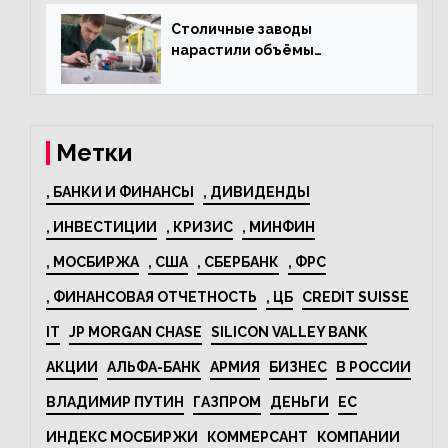
развитию промышленного
туризма
Столичные заводы
нарастили объёмы
изготовления
электрооборудования на
44% за год
Метки
, БАНКИ И ФИНАНСЫ
, ДИВИДЕНДЫ
, ИНВЕСТИЦИИ
, КРИЗИС
, МИНФИН
, МОСБИРЖА
, США
, СБЕРБАНК
, ФРС
, ФИНАНСОВАЯ ОТЧЕТНОСТЬ
, ЦБ
CREDIT SUISSE
IT
JP MORGAN CHASE
SILICON VALLEY BANK
АКЦИИ
АЛЬФА-БАНК
АРМИЯ
БИЗНЕС
В РОССИИ
ВЛАДИМИР ПУТИН
ГАЗПРОМ
ДЕНЬГИ
ЕС
ИНДЕКС МОСБИРЖИ
КОММЕРСАНТ
КОМПАНИИ