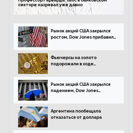
Профессор Гарварда: хаос в банковском
секторе назревал уже давно
Рынок акций США закрылся
ростом, Dow Jones прибавил
0,23%
Фьючерсы на золото
подорожали в ходе
американских торгов
Рынок акций США закрылся
падением, Dow Jones
снизился на 1,63%
Аргентина пообещала
отказаться от доллара