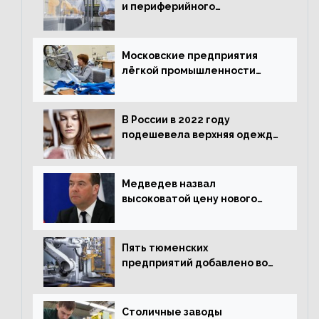
и периферийного
оборудования в Подмосковье
выросло в 5,7 раза
Московские предприятия
лёгкой промышленности
нарастили объёмы выпуска
одежды в январе
В России в 2022 году
подешевела верхняя одежда
и подорожал домашний
текстиль
Медведев назвал
высоковатой цену нового
«Москвича»
Пять тюменских
предприятий добавлено во
всероссийский проект по
развитию промышленного
туризма
Столичные заводы