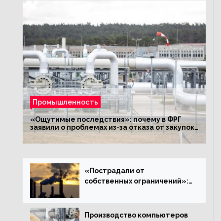
Промышленность
«Ощутимые последствия»: почему в ФРГ
заявили о проблемах из-за отказа от закупок
российского газа
«Пострадали от
собственных ограничений»:
с чем связано ухудшение
ситуации в европейской
промышленности
Производство компьютеров