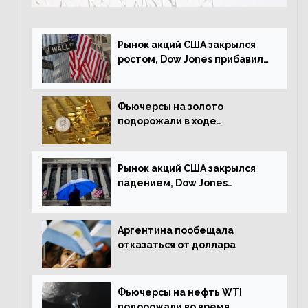
Рынок акций США закрылся
ростом, Dow Jones прибавил
0,23%
Фьючерсы на золото
подорожали в ходе
американских торгов
Рынок акций США закрылся
падением, Dow Jones
снизился на 1,63%
Аргентина пообещала
отказаться от доллара
Фьючерсы на нефть WTI
подорожали во время