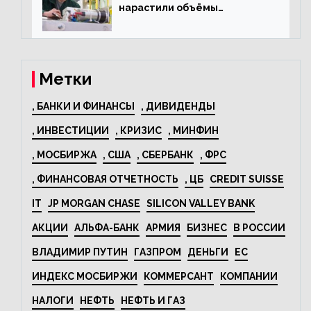
нарастили объёмы
изготовления
электрооборудования на
44% за год
Метки
, БАНКИ И ФИНАНСЫ
, ДИВИДЕНДЫ
, ИНВЕСТИЦИИ
, КРИЗИС
, МИНФИН
, МОСБИРЖА
, США
, СБЕРБАНК
, ФРС
, ФИНАНСОВАЯ ОТЧЕТНОСТЬ
, ЦБ
CREDIT SUISSE
IT
JP MORGAN CHASE
SILICON VALLEY BANK
АКЦИИ
АЛЬФА-БАНК
АРМИЯ
БИЗНЕС
В РОССИИ
ВЛАДИМИР ПУТИН
ГАЗПРОМ
ДЕНЬГИ
ЕС
ИНДЕКС МОСБИРЖИ
КОММЕРСАНТ
КОМПАНИИ
НАЛОГИ
НЕФТЬ
НЕФТЬ И ГАЗ