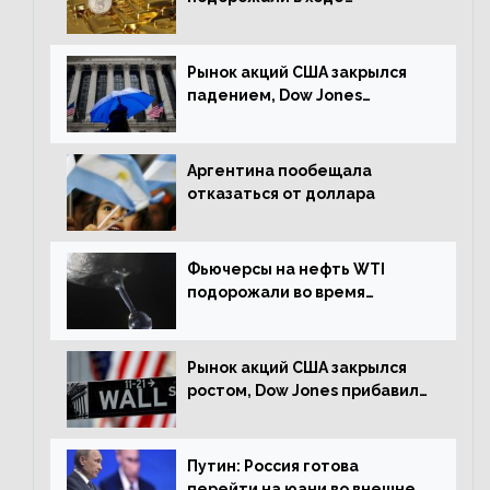
американских торгов
Рынок акций США закрылся
падением, Dow Jones
снизился на 1,63%
Аргентина пообещала
отказаться от доллара
Фьючерсы на нефть WTI
подорожали во время
американской сессии
Рынок акций США закрылся
ростом, Dow Jones прибавил
0,98%
Путин: Россия готова
перейти на юани во внешней