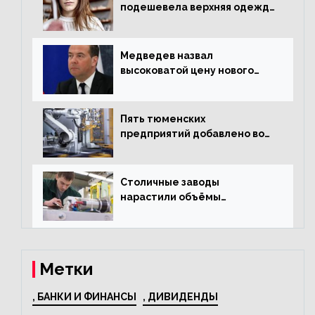
подешевела верхняя одежда
и подорожал домашний
текстиль
Медведев назвал
высоковатой цену нового
«Москвича»
Пять тюменских
предприятий добавлено во
всероссийский проект по
развитию промышленного
туризма
Столичные заводы
нарастили объёмы
изготовления
электрооборудования на
44% за год
Метки
, БАНКИ И ФИНАНСЫ
, ДИВИДЕНДЫ