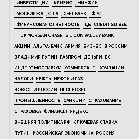
, ИНВЕСТИЦИИ
, КРИЗИС
, МИНФИН
, МОСБИРЖА
, США
, СБЕРБАНК
, ФРС
, ФИНАНСОВАЯ ОТЧЕТНОСТЬ
, ЦБ
CREDIT SUISSE
IT
JP MORGAN CHASE
SILICON VALLEY BANK
АКЦИИ
АЛЬФА-БАНК
АРМИЯ
БИЗНЕС
В РОССИИ
ВЛАДИМИР ПУТИН
ГАЗПРОМ
ДЕНЬГИ
ЕС
ИНДЕКС МОСБИРЖИ
КОММЕРСАНТ
КОМПАНИИ
НАЛОГИ
НЕФТЬ
НЕФТЬ И ГАЗ
НОВОСТИ РОССИИ
ПРОГНОЗЫ
ПРОМЫШЛЕННОСТЬ
САНКЦИИ
СТРАХОВАНИЕ
СТРАХОВКА
ФИНАНСЫ
ЯНДЕКС
ВНЕШНЯЯ ПОЛИТИКА РФ
КЛЮЧЕВАЯ СТАВКА
ПУТИН
РОССИЙСКАЯ ЭКОНОМИКА
РОССИЯ