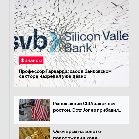
Финансы
Профессор Гарварда: хаос в банковском
секторе назревал уже давно
Рынок акций США закрылся
ростом, Dow Jones прибавил
0,23%
Фьючерсы на золото
подорожали в ходе