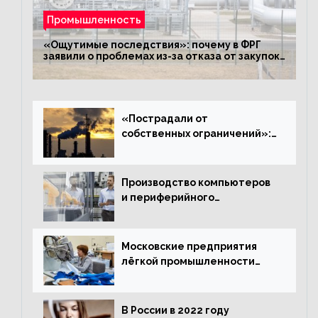
Промышленность
«Ощутимые последствия»: почему в ФРГ
заявили о проблемах из-за отказа от закупок
российского газа
«Пострадали от
собственных ограничений»:
с чем связано ухудшение
ситуации в европейской
промышленности
Производство компьютеров
и периферийного
оборудования в Подмосковье
выросло в 5,7 раза
Московские предприятия
лёгкой промышленности
нарастили объёмы выпуска
одежды в январе
В России в 2022 году