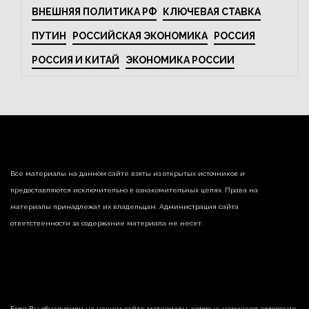
ВНЕШНЯЯ ПОЛИТИКА РФ
КЛЮЧЕВАЯ СТАВКА
ПУТИН
РОССИЙСКАЯ ЭКОНОМИКА
РОССИЯ
РОССИЯ И КИТАЙ
ЭКОНОМИКА РОССИИ
Все материалы на данном сайте взяты из открытых источников и
предоставляются исключительно в ознакомительных целях. Права на
материалы принадлежат их владельцам. Администрация сайта
ответственности за содержание материала не несет.
Если Вы обнаружили на нашем сайте материалы, которые нарушают авторские