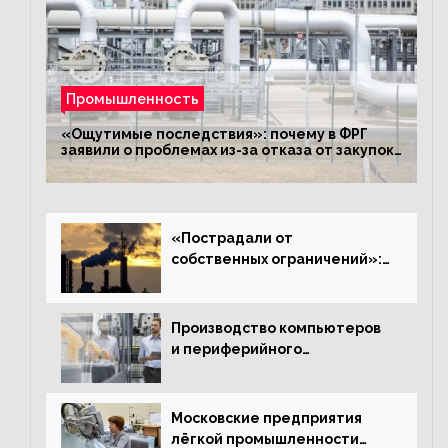
Промышленность
«Ощутимые последствия»: почему в ФРГ
заявили о проблемах из-за отказа от закупок
российского газа
«Пострадали от
собственных ограничений»:
с чем связано ухудшение
ситуации в европейской
промышленности
Производство компьютеров
и периферийного
оборудования в Подмосковье
выросло в 5,7 раза
Московские предприятия
лёгкой промышленности