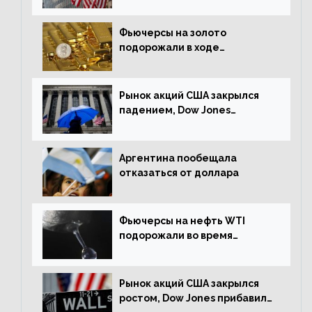
Фьючерсы на золото
подорожали в ходе
американских торгов
Рынок акций США закрылся
падением, Dow Jones
снизился на 1,63%
Аргентина пообещала
отказаться от доллара
Фьючерсы на нефть WTI
подорожали во время
американской сессии
Рынок акций США закрылся
ростом, Dow Jones прибавил