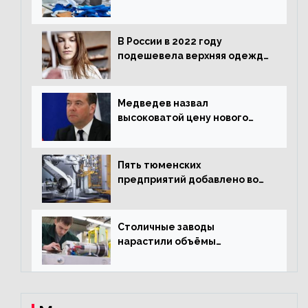
нарастили объёмы выпуска
одежды в январе
В России в 2022 году
подешевела верхняя одежда
и подорожал домашний
текстиль
Медведев назвал
высоковатой цену нового
«Москвича»
Пять тюменских
предприятий добавлено во
всероссийский проект по
развитию промышленного
туризма
Столичные заводы
нарастили объёмы
изготовления
электрооборудования на
44% за год