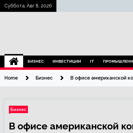
Skip
Суббота, Авг 8, 2026
to
content
БИЗНЕС
ИНВЕСТИЦИИ
IT
ПРОМЫШЛЕНН
Home
Бизнес
В офисе американской к
Бизнес
В офисе американской к