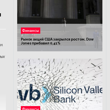
л
Финансы
Рынок акций США закрылся ростом, Dow
Jones прибавил 0,41%
ал
ных
Финансы