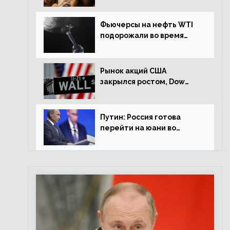
Фьючерсы на нефть WTI
подорожали во время
американской сессии
Рынок акций США
закрылся ростом, Dow
Jones прибавил 0,98%
Путин: Россия готова
перейти на юани во
внешней торговле