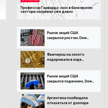
Профессор Гарварда: хаос в банковском
секторе назревал уже давно
Рынок акций США
закрылся ростом, Dow
Jones прибавил 0,23%
Фьючерсы на золото
подорожали в ходе
американских торгов
Рынок акций США
закрылся падением, Dow
Jones снизился на 1,63%
Аргентина пообещала
отказаться от доллара