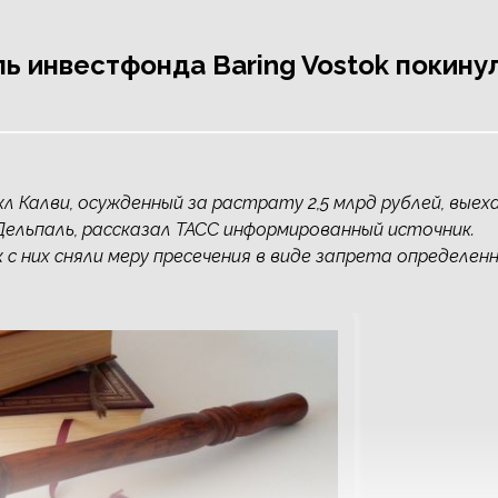
ь инвестфонда Baring Vostok покину
л Калви, осужденный за растрату 2,5 млрд рублей, выех
 Дельпаль, рассказал ТАСС информированный источник.
 с них сняли меру пресечения в виде запрета определен