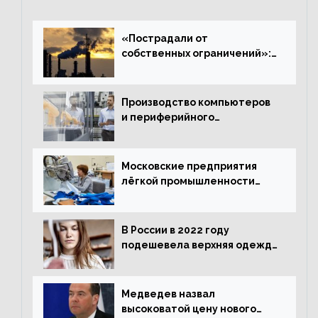
«Пострадали от
собственных ограничений»:
с чем связано ухудшение
ситуации в европейской
промышленности
Производство компьютеров
и периферийного
оборудования в Подмосковье
выросло в 5,7 раза
Московские предприятия
лёгкой промышленности
нарастили объёмы выпуска
одежды в январе
В России в 2022 году
подешевела верхняя одежда
и подорожал домашний
текстиль
Медведев назвал
высоковатой цену нового