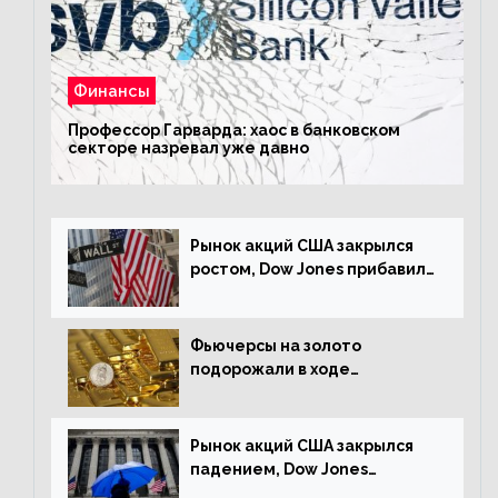
Финансы
Профессор Гарварда: хаос в банковском
секторе назревал уже давно
Рынок акций США закрылся
ростом, Dow Jones прибавил
0,23%
Фьючерсы на золото
подорожали в ходе
американских торгов
Рынок акций США закрылся
падением, Dow Jones
снизился на 1,63%