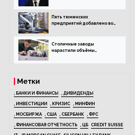
«Москвича»
Пять тюменских
предприятий добавлено во
всероссийский проект по
развитию промышленного
туризма
Столичные заводы
нарастили объёмы
изготовления
электрооборудования на
44% за год
Метки
, БАНКИ И ФИНАНСЫ
, ДИВИДЕНДЫ
, ИНВЕСТИЦИИ
, КРИЗИС
, МИНФИН
, МОСБИРЖА
, США
, СБЕРБАНК
, ФРС
, ФИНАНСОВАЯ ОТЧЕТНОСТЬ
, ЦБ
CREDIT SUISSE