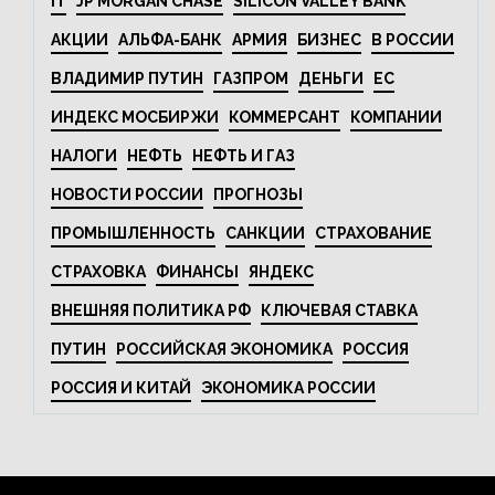
IT
JP MORGAN CHASE
SILICON VALLEY BANK
АКЦИИ
АЛЬФА-БАНК
АРМИЯ
БИЗНЕС
В РОССИИ
ВЛАДИМИР ПУТИН
ГАЗПРОМ
ДЕНЬГИ
ЕС
ИНДЕКС МОСБИРЖИ
КОММЕРСАНТ
КОМПАНИИ
НАЛОГИ
НЕФТЬ
НЕФТЬ И ГАЗ
НОВОСТИ РОССИИ
ПРОГНОЗЫ
ПРОМЫШЛЕННОСТЬ
САНКЦИИ
СТРАХОВАНИЕ
СТРАХОВКА
ФИНАНСЫ
ЯНДЕКС
ВНЕШНЯЯ ПОЛИТИКА РФ
КЛЮЧЕВАЯ СТАВКА
ПУТИН
РОССИЙСКАЯ ЭКОНОМИКА
РОССИЯ
РОССИЯ И КИТАЙ
ЭКОНОМИКА РОССИИ