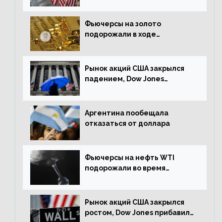
0,23%
Фьючерсы на золото
подорожали в ходе
американских торгов
Рынок акций США закрылся
падением, Dow Jones
снизился на 1,63%
Аргентина пообещала
отказаться от доллара
Фьючерсы на нефть WTI
подорожали во время
американской сессии
Рынок акций США закрылся
ростом, Dow Jones прибавил