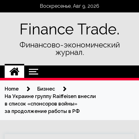
Skip
Воскресенье, Авг 9, 2026
to
content
Finance Trade.
Финансово-экономический
журнал.
Home
Бизнес
На Украине группу Raiffeisen внесли
в список «спонсоров войны»
за продолжение работы в РФ