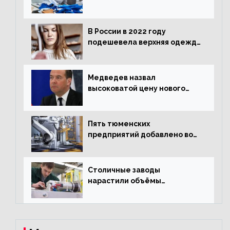
нарастили объёмы выпуска
одежды в январе
В России в 2022 году
подешевела верхняя одежда
и подорожал домашний
текстиль
Медведев назвал
высоковатой цену нового
«Москвича»
Пять тюменских
предприятий добавлено во
всероссийский проект по
развитию промышленного
туризма
Столичные заводы
нарастили объёмы
изготовления
электрооборудования на
44% за год