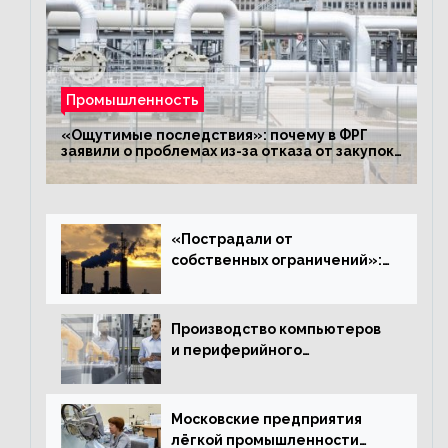
Промышленность
«Ощутимые последствия»: почему в ФРГ
заявили о проблемах из-за отказа от закупок
российского газа
«Пострадали от
собственных ограничений»:
с чем связано ухудшение
ситуации в европейской
промышленности
Производство компьютеров
и периферийного
оборудования в Подмосковье
выросло в 5,7 раза
Московские предприятия
лёгкой промышленности