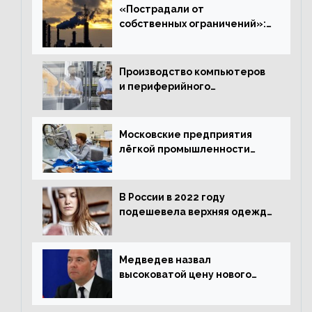
«Пострадали от
собственных ограничений»:
с чем связано ухудшение
ситуации в европейской
промышленности
Производство компьютеров
и периферийного
оборудования в Подмосковье
выросло в 5,7 раза
Московские предприятия
лёгкой промышленности
нарастили объёмы выпуска
одежды в январе
В России в 2022 году
подешевела верхняя одежда
и подорожал домашний
текстиль
Медведев назвал
высоковатой цену нового
«Москвича»