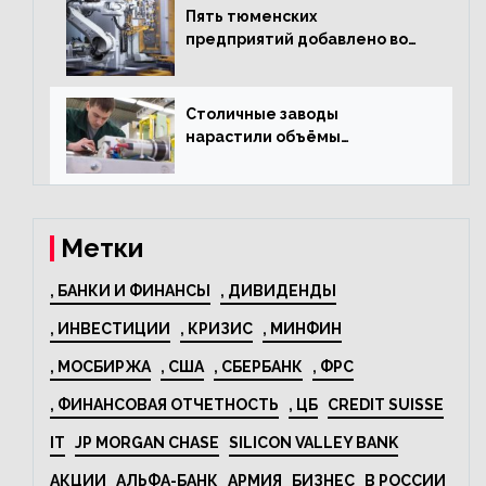
Пять тюменских
предприятий добавлено во
всероссийский проект по
развитию промышленного
туризма
Столичные заводы
нарастили объёмы
изготовления
электрооборудования на
44% за год
Метки
, БАНКИ И ФИНАНСЫ
, ДИВИДЕНДЫ
, ИНВЕСТИЦИИ
, КРИЗИС
, МИНФИН
, МОСБИРЖА
, США
, СБЕРБАНК
, ФРС
, ФИНАНСОВАЯ ОТЧЕТНОСТЬ
, ЦБ
CREDIT SUISSE
IT
JP MORGAN CHASE
SILICON VALLEY BANK
АКЦИИ
АЛЬФА-БАНК
АРМИЯ
БИЗНЕС
В РОССИИ