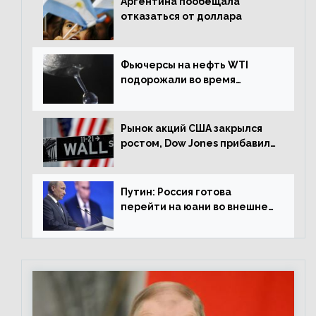
Аргентина пообещала
отказаться от доллара
Фьючерсы на нефть WTI
подорожали во время
американской сессии
Рынок акций США закрылся
ростом, Dow Jones прибавил
0,98%
Путин: Россия готова
перейти на юани во внешней
торговле