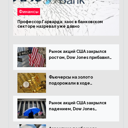
Финансы
Профессор Гарварда: хаос в банковском
секторе назревал уже давно
Рынок акций США закрылся
ростом, Dow Jones прибавил
0,23%
Фьючерсы на золото
подорожали в ходе
американских торгов
Рынок акций США закрылся
падением, Dow Jones
снизился на 1,63%