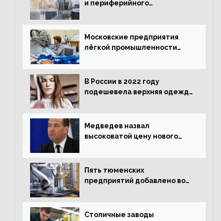
и периферийного
оборудования в Подмосковье
выросло в 5,7 раза
Московские предприятия
лёгкой промышленности
нарастили объёмы выпуска
одежды в январе
В России в 2022 году
подешевела верхняя одежда
и подорожал домашний
текстиль
Медведев назвал
высоковатой цену нового
«Москвича»
Пять тюменских
предприятий добавлено во
всероссийский проект по
развитию промышленного
туризма
Столичные заводы