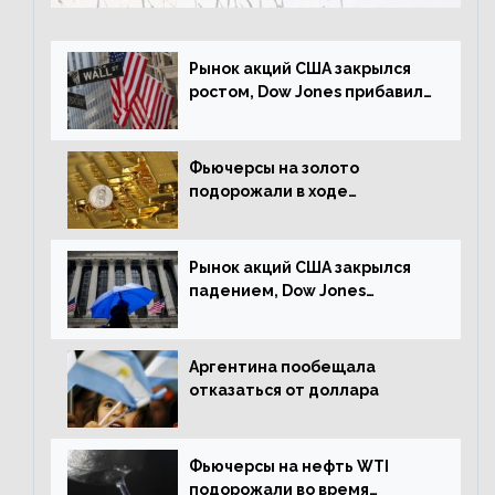
Рынок акций США закрылся
ростом, Dow Jones прибавил
0,23%
Фьючерсы на золото
подорожали в ходе
американских торгов
Рынок акций США закрылся
падением, Dow Jones
снизился на 1,63%
Аргентина пообещала
отказаться от доллара
Фьючерсы на нефть WTI
подорожали во время