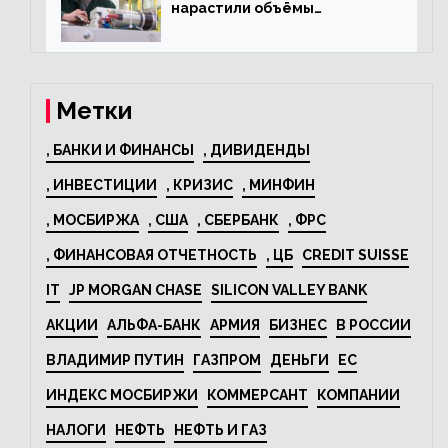
нарастили объёмы
изготовления
электрооборудования на
44% за год
Метки
, БАНКИ И ФИНАНСЫ
, ДИВИДЕНДЫ
, ИНВЕСТИЦИИ
, КРИЗИС
, МИНФИН
, МОСБИРЖА
, США
, СБЕРБАНК
, ФРС
, ФИНАНСОВАЯ ОТЧЕТНОСТЬ
, ЦБ
CREDIT SUISSE
IT
JP MORGAN CHASE
SILICON VALLEY BANK
АКЦИИ
АЛЬФА-БАНК
АРМИЯ
БИЗНЕС
В РОССИИ
ВЛАДИМИР ПУТИН
ГАЗПРОМ
ДЕНЬГИ
ЕС
ИНДЕКС МОСБИРЖИ
КОММЕРСАНТ
КОМПАНИИ
НАЛОГИ
НЕФТЬ
НЕФТЬ И ГАЗ