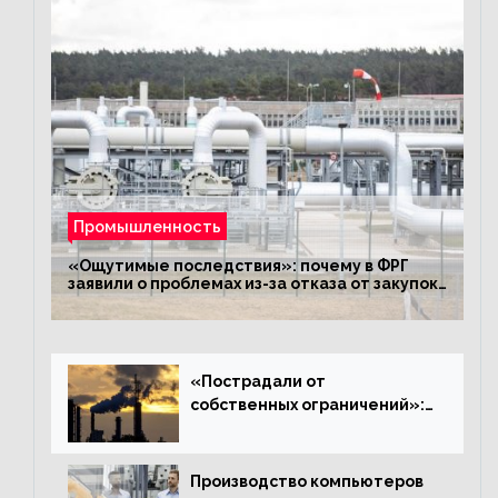
Промышленность
«Ощутимые последствия»: почему в ФРГ
заявили о проблемах из-за отказа от закупок
российского газа
«Пострадали от
собственных ограничений»:
с чем связано ухудшение
ситуации в европейской
промышленности
Производство компьютеров