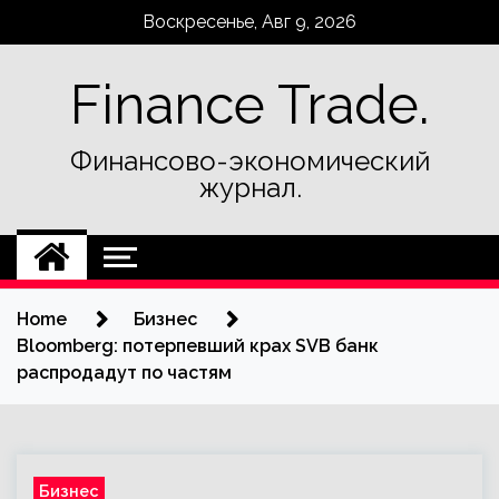
Skip
Воскресенье, Авг 9, 2026
to
content
Finance Trade.
Финансово-экономический
журнал.
Home
Бизнес
Bloomberg: потерпевший крах SVB банк
распродадут по частям
Бизнес